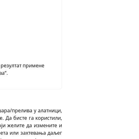
 резултат примене
а“.
шара/прелива у алатници,
. Да бисте га користили,
оји желите да измените и
чета или захтевања даљег