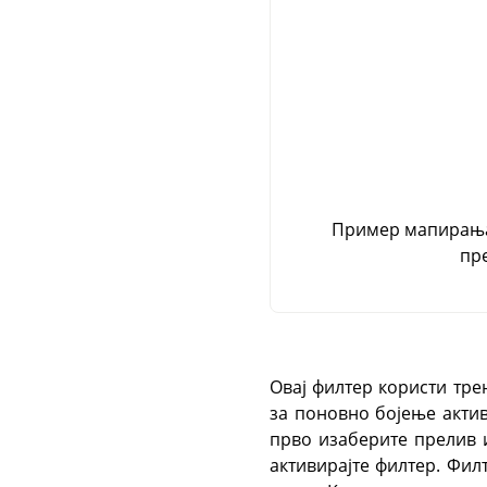
Пример мапирања 
пр
Овај филтер користи тре
за поновно бојење актив
прво изаберите прелив
активирајте филтер. Фил