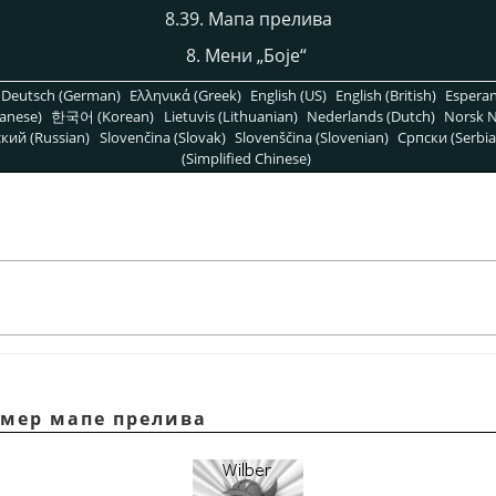
8.39. Мапа прелива
8. Мени
„
Боје
“
Deutsch (German)
Ελληνικά (Greek)
English (US)
English (British)
Espera
anese)
한국어 (Korean)
Lietuvis (Lithuanian)
Nederlands (Dutch)
Norsk N
кий (Russian)
Slovenčina (Slovak)
Slovenščina (Slovenian)
Српски (Serbia
(Simplified Chinese)
имер мапе прелива