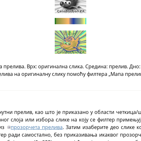
прелива. Врх: оригинална слика. Средина: прелив. Дно:
елива на оригиналну слику помоћу филтера „Мапа прелив
нутни прелив, као што је приказано у области четкица/
ног слоја или избора слике на коју се филтер примењује
 из
прозорчета прелива
. Затим изаберите део слике к
тер ради самостално, без приказивања икаквог прозор