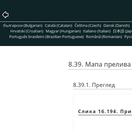
български (Bulgarian)
Català (Catalan)
Čeština (Czech)
Dansk (Danish)
Hrvatski (Croatian)
Magyar (Hungarian)
Italiano (Italian)
日本語 (Jap
Português brasileiro (Brazilian Portuguese)
Română (Romanian)
Pусс
8.39. Мапа прелива
8.39.1. Преглед
Слика 16.194. Пр