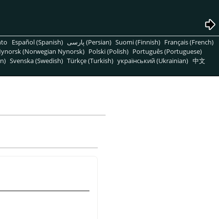
nto
Español (Spanish)
پارسی (Persian)
Suomi (Finnish)
Français (French)
ynorsk (Norwegian Nynorsk)
Polski (Polish)
Português (Portuguese)
n)
Svenska (Swedish)
Türkçe (Turkish)
український (Ukrainian)
中文