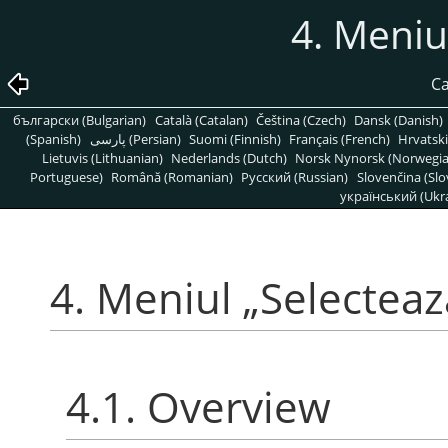
4. Meniu
Ca
български (Bulgarian)
Català (Catalan)
Čeština (Czech)
Dansk (Danish)
(Spanish)
پارسی (Persian)
Suomi (Finnish)
Français (French)
Hrvatski
Lietuvis (Lithuanian)
Nederlands (Dutch)
Norsk Nynorsk (Norwegi
Portuguese)
Română (Romanian)
Pусский (Russian)
Slovenčina (Slo
український (Ukra
4. Meniul
„
Selecteaz
4.1. Overview