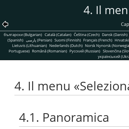
4. Il me
Cap
български (Bulgarian)
Català (Catalan)
Čeština (Czech)
Dansk (Danish)
(Spanish)
پارسی (Persian)
Suomi (Finnish)
Français (French)
Hrvatski
Lietuvis (Lithuanian)
Nederlands (Dutch)
Norsk Nynorsk (Norwegi
Portuguese)
Română (Romanian)
Pусский (Russian)
Slovenčina (Slo
український (Ukra
4. Il menu
«
Selezion
4.1. Panoramica