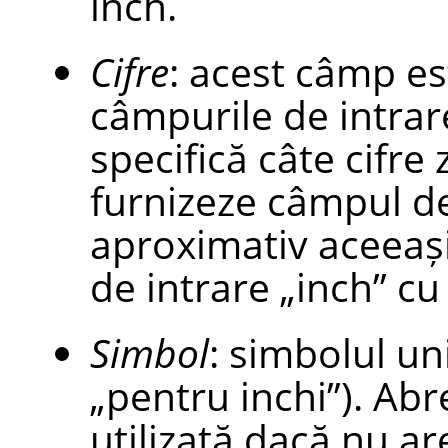
inch.
Cifre
: acest câmp es
câmpurile de intrar
specifică câte cifre
furnizeze câmpul de
aproximativ aceeaș
de intrare
„
inch
”
cu 
Simbol
: simbolul un
„pentru inchi”). Abr
utilizată dacă nu ar