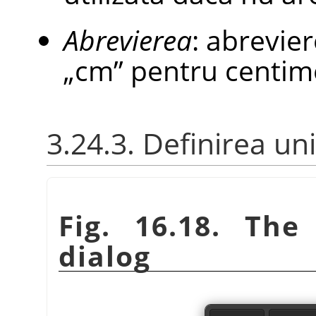
Abrevierea
: abrevie
„
cm
”
pentru centime
3.24.3. Definirea uni
Fig. 16.18. Th
dialog