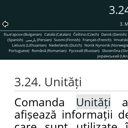
3.2
3. 
български (Bulgarian)
Català (Catalan)
Čeština (Czech)
Dansk (Danish)
(Spanish)
پارسی (Persian)
Suomi (Finnish)
Français (French)
Hrvatski
Lietuvis (Lithuanian)
Nederlands (Dutch)
Norsk Nynorsk (Norwegi
Portuguese)
Română (Romanian)
Pусский (Russian)
Slovenčina (Slo
український (Ukra
3.24. Unități
Comanda
Unități
af
afișează informații 
care sunt utilizat