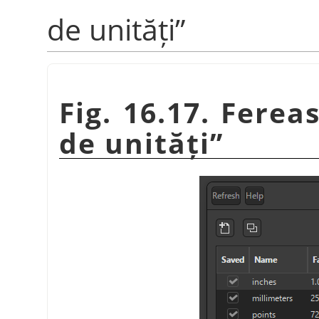
de unități
”
Fig. 16.17. Ferea
de unități
”