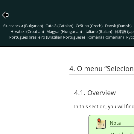
български (Bulgarian)
Català (Catalan)
Čeština (Czech)
Dansk (Danish)
Hrvatski (Croatian)
Magyar (Hungarian)
Italiano (Italian)
日本語 (Jap
Português brasileiro (Brazilian Portuguese)
Română (Romanian)
Pусс
4. O menu
“
Selecion
4.1. Overview
In this section, you will f
Nota