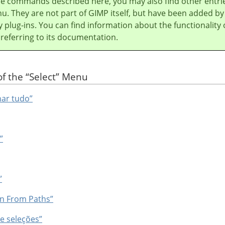
he commands described here, you may also find other entri
u. They are not part of
GIMP
itself, but have been added by
y plug-ins. You can find information about the functionality 
 referring to its documentation.
of the
“
Select
”
Menu
nar tudo”
”
”
on From Paths”
de seleções”