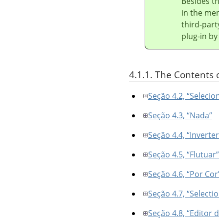
Besides t
in the men
third-part
plug-in by
4.1.1. The Contents 
Seção 4.2, “Selecio
Seção 4.3, “Nada”
Seção 4.4, “Inverter
Seção 4.5, “Flutuar”
Seção 4.6, “Por Cor
Seção 4.7, “Selecti
Seção 4.8, “Editor 