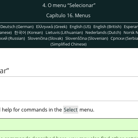
4. O menu
“
Selecionar
”
Capítulo 16. Menus
Deutsch (German)
Ελληνικά (Greek)
English (US)
English (British)
Espera
anese)
한국어 (Korean)
Lietuvis (Lithuanian)
Nederlands (Dutch)
Norsk N
кий (Russian)
Slovenčina (Slovak)
Slovenščina (Slovenian)
Српски (Serbia
(Simplified Chinese)
ar
”
ind help for commands in the
Select
menu.