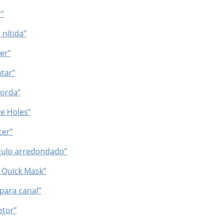
r”
 nítida”
er”
tar”
borda”
e Holes”
cer”
ngulo arredondado”
e Quick Mask”
 para canal”
etor”