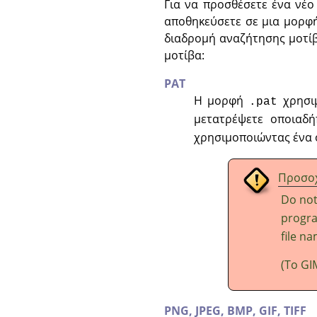
Για να προσθέσετε ένα νέο
αποθηκεύσετε σε μια μορφή
διαδρομή αναζήτησης μοτίβ
μοτίβα:
PAT
Η μορφή
χρησιμ
.pat
μετατρέψετε οποιαδ
χρησιμοποιώντας ένα 
Προσο
Do no
progra
file na
(Το
GI
PNG, JPEG, BMP, GIF, TIFF