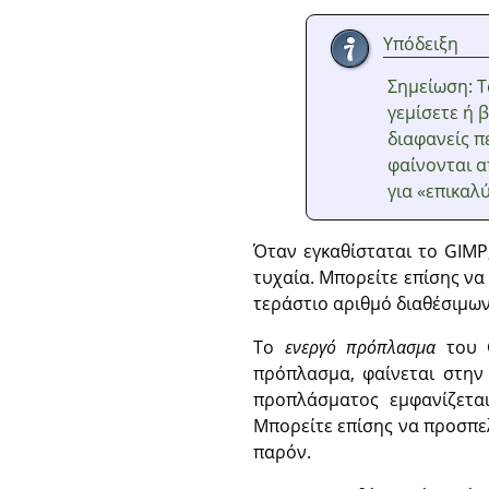
Υπόδειξη
Σημείωση: Τ
γεμίσετε ή 
διαφανείς π
φαίνονται α
για
«
επικαλ
Όταν εγκαθίσταται το GIMP
τυχαία. Μπορείτε επίσης να
τεράστιο αριθμό διαθέσιμων
Το
ενεργό πρόπλασμα
του G
πρόπλασμα, φαίνεται στην
προπλάσματος εμφανίζετ
Μπορείτε επίσης να προσπελ
παρόν.