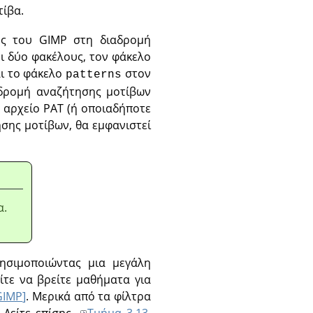
ίβα.
ους του GIMP στη διαδρομή
ι δύο φακέλους, τον φάκελο
αι το φάκελο
στον
patterns
αδρομή αναζήτησης μοτίβων
 αρχείο PAT (ή οποιαδήποτε
σης μοτίβων, θα εμφανιστεί
α.
ησιμοποιώντας μια μεγάλη
ίτε να βρείτε μαθήματα για
GIMP
]
. Μερικά από τα φίλτρα
 Δείτε επίσης
Τμήμα 3.13,