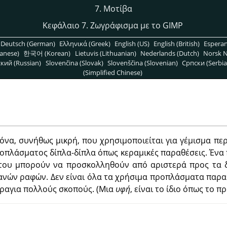
7. Μοτίβα
Κεφάλαιο 7. Ζωγράφισμα με το GIMP
Deutsch (German)
Ελληνικά (Greek)
English (US)
English (British)
Espera
anese)
한국어 (Korean)
Lietuvis (Lithuanian)
Nederlands (Dutch)
Norsk N
кий (Russian)
Slovenčina (Slovak)
Slovenščina (Slovenian)
Српски (Serbia
(Simplified Chinese)
κόνα, συνήθως μικρή, που χρησιμοποιείται για γέμισμα π
πλάσματος δίπλα-δίπλα όπως κεραμικές παραθέσεις. Ένα 
του μπορούν να προσκολληθούν από αριστερά προς τα δ
ανών ραφών. Δεν είναι όλα τα χρήσιμα προπλάσματα παρα
ραγια πολλούς σκοπούς. (Μια
υφή
, είναι το ίδιο όπως το 