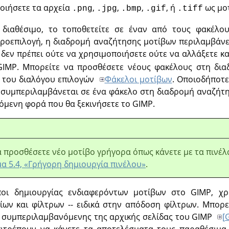
οιήσετε τα αρχεία
,
,
,
, ή
ως μοτ
.png
.jpg
.bmp
.gif
.tiff
 διαθέσιμο, το τοποθετείτε σε έναν από τους φακέλ
ροεπιλογή, η διαδρομή αναζήτησης μοτίβων περιλαμβάνε
δεν πρέπει ούτε να χρησιμοποιήσετε ούτε να αλλάξετε κ
IMP. Μπορείτε να προσθέσετε νέους φακέλους στη δι
 του διαλόγου επιλογών
Φάκελοι μοτίβων
. Οποιοδήποτε
συμπεριλαμβάνεται σε ένα φάκελο στη διαδρομή αναζήτη
όμενη φορά που θα ξεκινήσετε το GIMP.
 προσθέσετε νέο μοτίβο γρήγορα όπως κάνετε με τα πινέλ
α 5.4, «Γρήγορη δημιουργία πινέλου»
.
ποι δημιουργίας ενδιαφερόντων μοτίβων στο GIMP, χρ
είων και φίλτρων -- ειδικά στην απόδοση φίλτρων. Μπορε
, συμπεριλαμβανόμενης της αρχικής σελίδας του GIMP
[
πιτρέπουν να κάνετε τα αποτελέσματα τους παραθέσιμα.