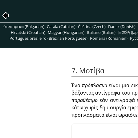
български (Bulgarian)
Català (Catalan)
Čeština (Czech)
Dansk (Danish)
Hrvatski (Croatian)
Magyar (Hungarian)
Italiano (Italian)
日本語 (Jap
Português brasileiro (Brazilian Portuguese)
Română (Romanian)
Pусс
7. Μοτίβα
Ένα
πρόπλασμα
είναι μια ει
βάζοντας αντίγραφα του προ
παραθέσιμο
εάν αντίγραφά 
κάτω χωρίς δημιουργία εμφ
προπλάσματα είναι ωραιότε