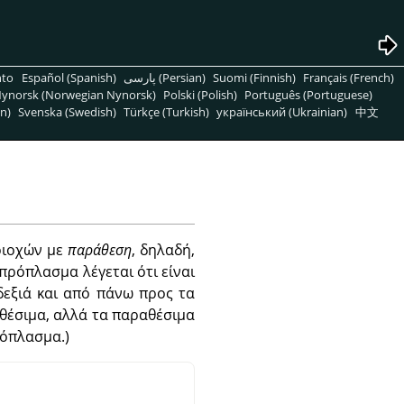
nto
Español (Spanish)
پارسی (Persian)
Suomi (Finnish)
Français (French)
ynorsk (Norwegian Nynorsk)
Polski (Polish)
Português (Portuguese)
n)
Svenska (Swedish)
Türkçe (Turkish)
український (Ukrainian)
中文
εριοχών με
παράθεση
, δηλαδή,
πρόπλασμα λέγεται ότι είναι
εξιά και από πάνω προς τα
θέσιμα, αλλά τα παραθέσιμα
πρόπλασμα.)