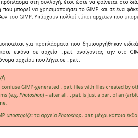
 πρόπλασμα στη συλλογή, έτσι ώστε να φαίνεται στο διά
 που μπορεί να χρησιμοποιήσει το GIMP και σε ένα φάκ
ων του GIMP. Υπάρχουν πολλοί τύποι αρχείων που μπορε
οποιείται για προπλάσματα που δημιουργήθηκαν ειδικά
ήποτε εικόνα σε αρχείο
ανοίγοντας την στο GIM
.pat
όνομα αρχείου που λήγει σε
.
.pat
χή
t confuse
GIMP
-generated
files with files created by o
.pat
ms (e.g.
Photoshop
) – after all,
is just a part of an (arbi
.pat
me.
MP
υποστηρίζει
τα αρχεία
Photoshop
μέχρι κάποια έκδο
.pat