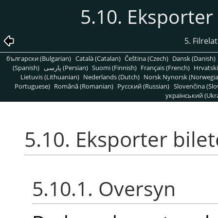
5.10. Eksporter
5. Filrel
български (Bulgarian)
Català (Catalan)
Čeština (Czech)
Dansk (Danish)
(Spanish)
پارسی (Persian)
Suomi (Finnish)
Français (French)
Hrvatski
Lietuvis (Lithuanian)
Nederlands (Dutch)
Norsk Nynorsk (Norwegi
Portuguese)
Română (Romanian)
Pусский (Russian)
Slovenčina (Slo
український (Ukra
5.10. Eksporter bile
5.10.1. Oversyn