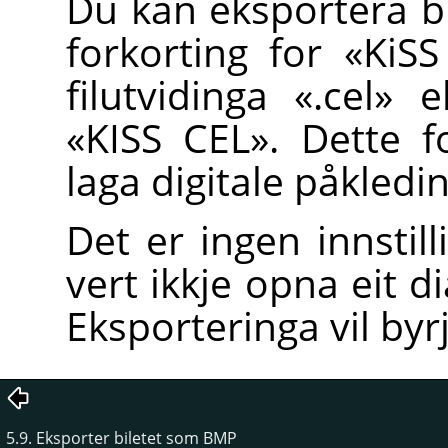
Du kan eksportera bi
forkorting for «KiSS
filutvidinga «.cel» 
«KISS CEL». Dette f
laga digitale påkledi
Det er ingen innstil
vert ikkje opna eit d
Eksporteringa vil byr
5.9. Eksporter biletet som BMP