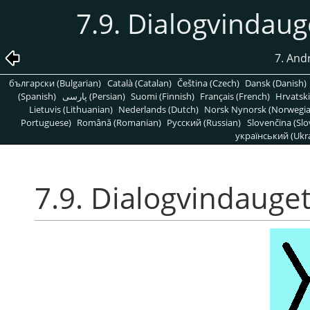
7.9. Dialogvindaug
7. And
български (Bulgarian)
Català (Catalan)
Čeština (Czech)
Dansk (Danish)
(Spanish)
پارسی (Persian)
Suomi (Finnish)
Français (French)
Hrvatski
Lietuvis (Lithuanian)
Nederlands (Dutch)
Norsk Nynorsk (Norwegi
Portuguese)
Română (Romanian)
Pусский (Russian)
Slovenčina (Slo
український (Ukra
7.9. Dialogvindauge