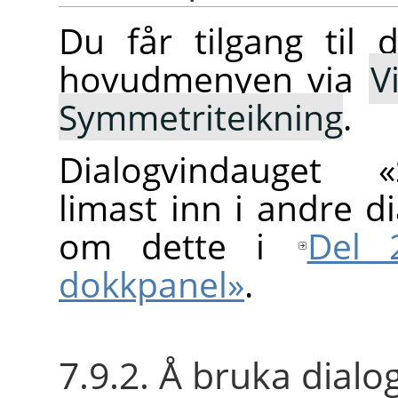
Du får tilgang til 
hovudmenyen via
V
Symmetriteikning
.
Dialogvindauget «
limast inn i andre d
om dette i
Del 
dokkpanel»
.
7.9.2. Å bruka dialo