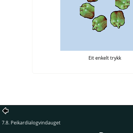
Eit enkelt trykk
7.8. Peikardialogvindauget