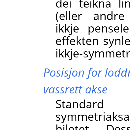
dei teikna li
(eller andre
ikkje pensel
effekten synl
ikkje-symmetr
Posisjon for lodd
vassrett akse
Standar
symmetriaksa
biletet. Des