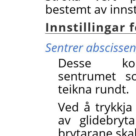
bestemt av innst
Innstillingar
Sentrer abscisse
Desse koo
sentrumet s
teikna rundt.
Ved å trykkja
av glidebryt
brytarane skal