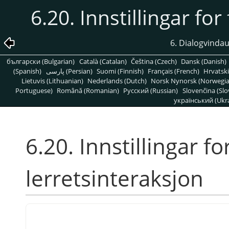
6.20. Innstillingar for
6. Dialogvindau
български (Bulgarian)
Català (Catalan)
Čeština (Czech)
Dansk (Danish)
(Spanish)
پارسی (Persian)
Suomi (Finnish)
Français (French)
Hrvatski
Lietuvis (Lithuanian)
Nederlands (Dutch)
Norsk Nynorsk (Norwegi
Portuguese)
Română (Romanian)
Pусский (Russian)
Slovenčina (Slo
український (Ukra
6.20. Innstillingar for
lerretsinteraksjon