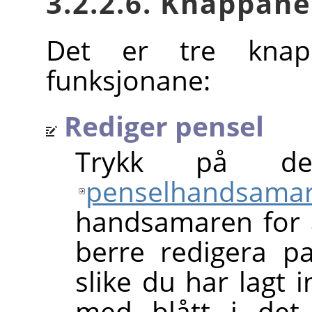
3.2.2.6. Knappane
Det er tre knap
funksjonane:
Rediger pensel
Trykk på d
penselhandsama
handsamaren for 
berre redigera pa
slike du har lagt 
med blått i det 