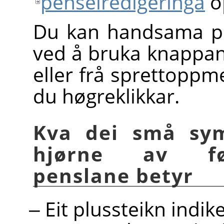
penselredigeringa
o
Du kan handsama p
ved å bruka knappan
eller frå sprettopp
du høgreklikkar.
Kva dei små sym
hjørne av før
penslane betyr
Eit plussteikn indik