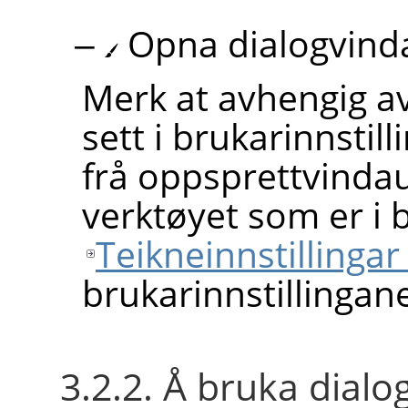
Opna dialogvinda
Merk at avhengig av
sett i brukarinnstill
frå oppsprettvindau
verktøyet som er i 
Teikneinnstillingar 
brukarinnstillingan
3.2.2. Å bruka dialo