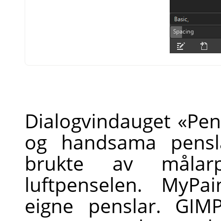
Dialogvindauget «Pens
og handsama pensla
brukte av målarp
luftpenselen. MyPa
eigne penslar.
GIM