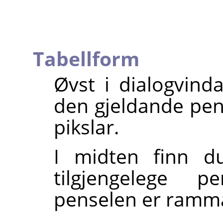
Tabellform
Øvst i dialogvin
den gjeldande pens
pikslar.
I midten finn du
tilgjengelege p
penselen er ramma