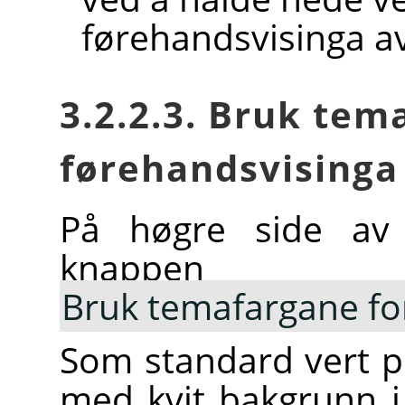
førehandsvisinga a
3.2.2.3. Bruk tem
førehandsvisinga
På høgre side av f
knappen
Bruk temafargane fo
Som standard vert pe
med kvit bakgrunn i