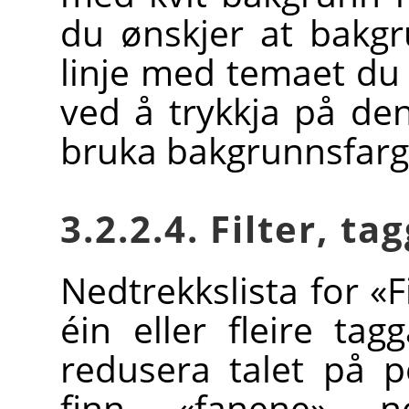
du ønskjer at bakg
linje med temaet du
ved å trykkja på d
bruka bakgrunnsfarg
3.2.2.4. Filter, ta
Nedtrekkslista for «Fi
éin eller fleire ta
redusera talet på p
finn «fanene» 