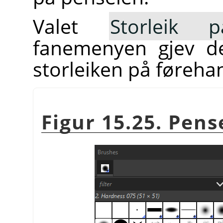
Valet
Storleik p
fanemenyen gjev d
storleiken på føreha
Figur 15.25. Pen