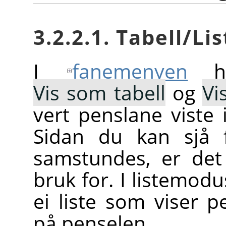
3.2.2.1. Tabell/Lis
I
fanemenyen
ha
Vis som tabell
og
Vi
vert penslane viste 
Sidan du kan sjå f
samstundes, er det
bruk for. I listemodu
ei liste som viser 
på penselen.