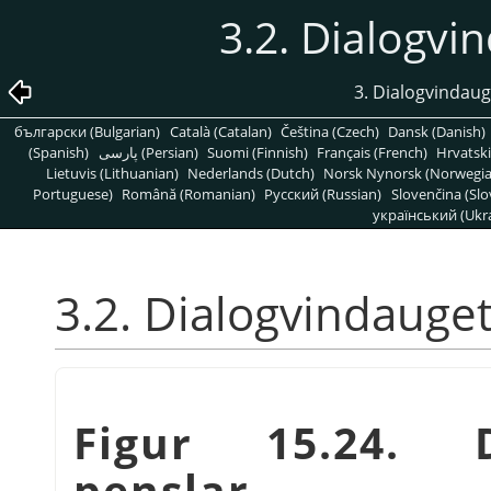
3.2. Dialogvi
3. Dialogvindauge
български (Bulgarian)
Català (Catalan)
Čeština (Czech)
Dansk (Danish)
(Spanish)
پارسی (Persian)
Suomi (Finnish)
Français (French)
Hrvatski
Lietuvis (Lithuanian)
Nederlands (Dutch)
Norsk Nynorsk (Norwegi
Portuguese)
Română (Romanian)
Pусский (Russian)
Slovenčina (Slo
український (Ukra
3.2. Dialogvindauget
Figur 15.24. D
penslar