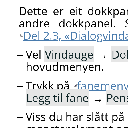
Dette er eit dokkpa
andre dokkpanel. 
Del 2.3, «Dialogvin
Vel
Vindauge
→
Do
hovudmenyen.
Trykk på
fanemen
Legg til fane
→
Pen
Viss du har slått på