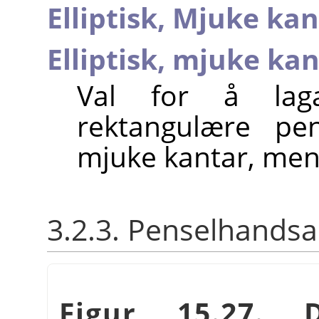
Elliptisk, Mjuke ka
Elliptisk, mjuke ka
Val for å laga
rektangulære pe
mjuke kantar, men 
3.2.3. Penselhands
Figur 15.27. D