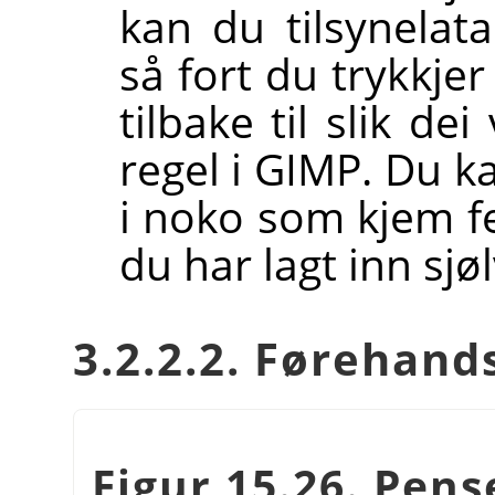
kan du tilsynela
så fort du trykkje
tilbake til slik de
regel i
GIMP
. Du k
i noko som kjem fer
du har lagt inn sjøl
3.2.2.2. Førehand
Figur 15.26. Pen