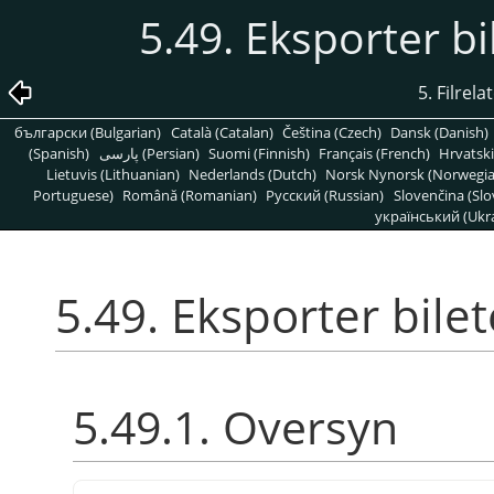
5.49. Eksporter bi
5. Filrel
български (Bulgarian)
Català (Catalan)
Čeština (Czech)
Dansk (Danish)
(Spanish)
پارسی (Persian)
Suomi (Finnish)
Français (French)
Hrvatski
Lietuvis (Lithuanian)
Nederlands (Dutch)
Norsk Nynorsk (Norwegi
Portuguese)
Română (Romanian)
Pусский (Russian)
Slovenčina (Slo
український (Ukra
5.49. Eksporter bile
5.49.1. Oversyn