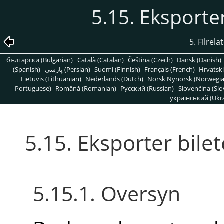
5.15. Eksporte
5. Filrel
български (Bulgarian)
Català (Catalan)
Čeština (Czech)
Dansk (Danish)
(Spanish)
پارسی (Persian)
Suomi (Finnish)
Français (French)
Hrvatski
Lietuvis (Lithuanian)
Nederlands (Dutch)
Norsk Nynorsk (Norwegi
Portuguese)
Română (Romanian)
Pусский (Russian)
Slovenčina (Slo
український (Ukra
5.15. Eksporter bil
5.15.1. Oversyn