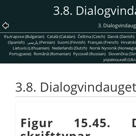
3.8. Dialogvind
3. Dialogvindauge
български (Bulgarian)
Català (Catalan)
Čeština (Czech)
Dansk (Danish)
(Spanish)
پارسی (Persian)
Suomi (Finnish)
Français (French)
Hrvatski
Lietuvis (Lithuanian)
Nederlands (Dutch)
Norsk Nynorsk (Norwegi
Portuguese)
Română (Romanian)
Pусский (Russian)
Slovenčina (Slo
український (Ukra
3.8. Dialogvindauget 
Figur 15.45. D
skrifttypar