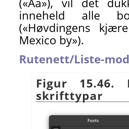
(«Aa»), vil det du
inneheld alle bo
(«Høvdingens kjære
Mexico by»).
Rutenett/Liste-mo
Figur 15.46. 
skrifttypar