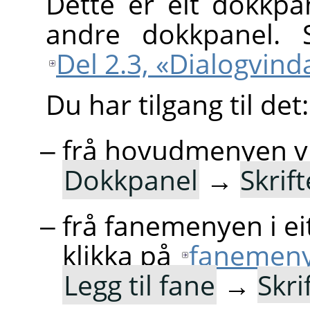
Dette er eit dokkpa
andre dokkpanel. 
Del 2.3, «Dialogvin
Du har tilgang til det:
frå hovudmenyen v
Dokkpanel
→
Skrift
frå fanemenyen i e
klikka på
fanemen
Legg til fane
→
Skri