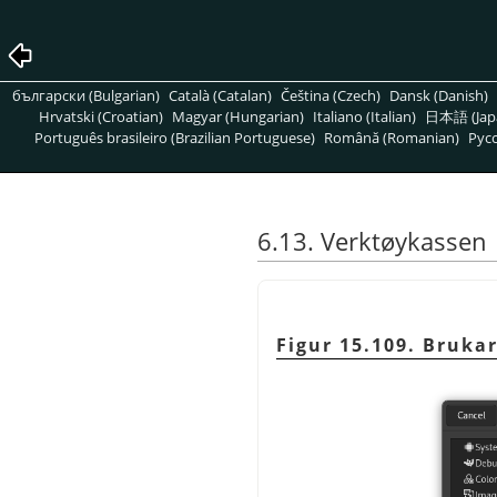
български (Bulgarian)
Català (Catalan)
Čeština (Czech)
Dansk (Danish)
Hrvatski (Croatian)
Magyar (Hungarian)
Italiano (Italian)
日本語 (Jap
Português brasileiro (Brazilian Portuguese)
Română (Romanian)
Pусс
6.13. Verktøykassen
Figur 15.109. Bruka