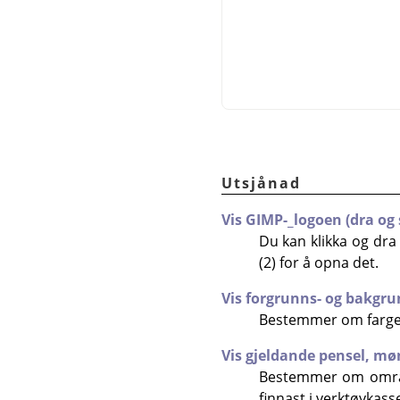
Utsjånad
Vis GIMP-_logoen (dra og 
Du kan klikka og dra o
(2) for å opna det.
Vis forgrunns- og bakgr
Bestemmer om fargeom
Vis gjeldande pensel, m
Bestemmer om områd
finnast i verktøykass