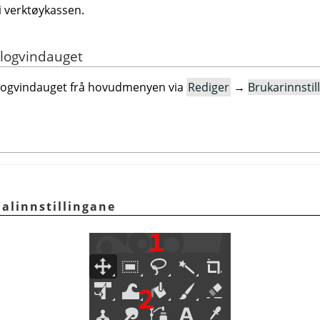
i verktøykassen.
alogvindauget
ialogvindauget frå hovudmenyen via
Rediger
→
Brukarinnstil
alinnstillingane