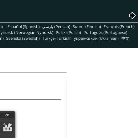
nto
Español (Spanish)
پارسی (Persian)
Suomi (Finnish)
Français (French)
ynorsk (Norwegian Nynorsk)
Polski (Polish)
Português (Portuguese)
n)
Svenska (Swedish)
Türkçe (Turkish)
український (Ukrainian)
中文