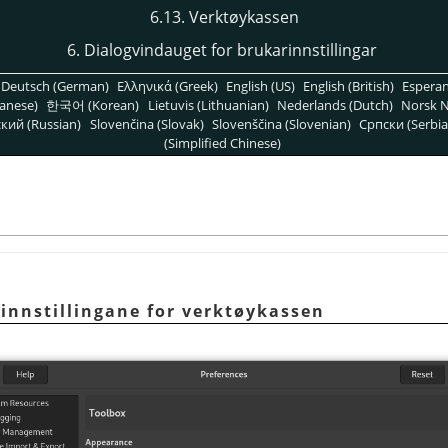
6.13. Verktøykassen
6. Dialogvindauget for brukarinnstillingar
Deutsch (German)
Ελληνικά (Greek)
English (US)
English (British)
Espera
anese)
한국어 (Korean)
Lietuvis (Lithuanian)
Nederlands (Dutch)
Norsk N
кий (Russian)
Slovenčina (Slovak)
Slovenščina (Slovenian)
Српски (Serbia
(Simplified Chinese)
rinnstillingane for verktøykassen