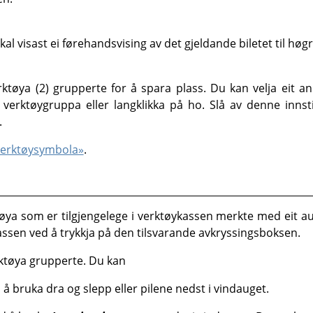
 visast ei førehandsvising av det gjeldande biletet til høgre
tøya (2) grupperte for å spara plass. Du kan velja eit a
verktøygruppa eller langklikka på ho. Slå av denne innsti
.
«Verktøysymbola»
.
ktøya som er tilgjengelege i verktøykassen merkte med eit 
ykassen ved å trykkja på den tilsvarande avkryssingsboksen.
ktøya grupperte. Du kan
å bruka dra og slepp eller pilene nedst i vindauget.