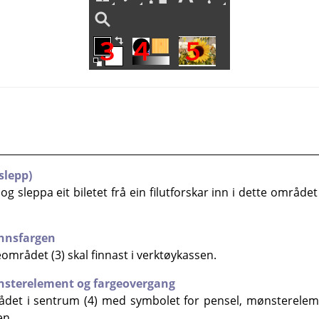
slepp)
g sleppa eit biletet frå ein filutforskar inn i dette området 
unnsfargen
rådet (3) skal finnast i verktøykassen.
ønsterelement og fargeovergang
et i sentrum (4) med symbolet for pensel, mønstereleme
en.