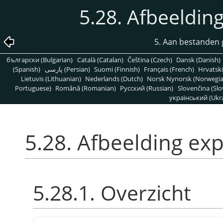
5.28. Afbeeldin
5. Aan bestanden 
български (Bulgarian)
Català (Catalan)
Čeština (Czech)
Dansk (Danish)
(Spanish)
پارسی (Persian)
Suomi (Finnish)
Français (French)
Hrvatski
Lietuvis (Lithuanian)
Nederlands (Dutch)
Norsk Nynorsk (Norwegi
Portuguese)
Română (Romanian)
Pусский (Russian)
Slovenčina (Slo
український (Ukra
5.28. Afbeelding ex
5.28.1. Overzicht