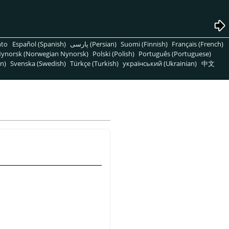
nto
Español (Spanish)
پارسی (Persian)
Suomi (Finnish)
Français (French)
ynorsk (Norwegian Nynorsk)
Polski (Polish)
Português (Portuguese)
n)
Svenska (Swedish)
Türkçe (Turkish)
український (Ukrainian)
中文