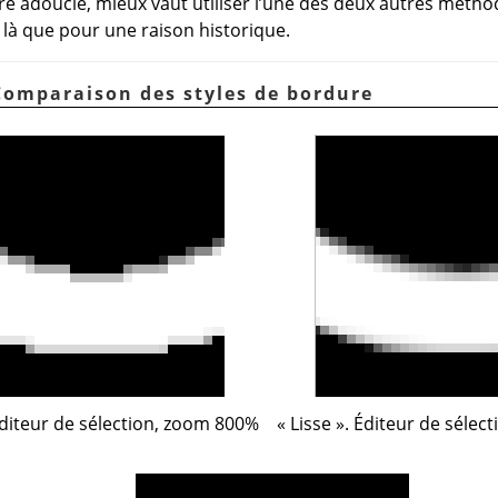
e adoucie, mieux vaut utiliser l’une des deux autres méthod
st là que pour une raison historique.
 Comparaison des styles de bordure
Éditeur de sélection, zoom 800%
«
Lisse
»
. Éditeur de sélec