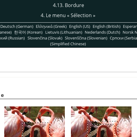
4.13. Bordure
4. Le menu
«
Sélection
»
Deutsch (German)
Ελληνικά (Greek)
English (US)
English (British)
Espera
anese)
한국어 (Korean)
Lietuvis (Lithuanian)
Nederlands (Dutch)
Norsk N
кий (Russian)
Slovenčina (Slovak)
Slovenščina (Slovenian)
Српски (Serbia
(Simplified Chinese)
le