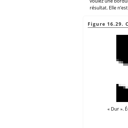
voulez une bordur
résultat. Elle n’e
Figure 16.29.
«
Dur
»
. 