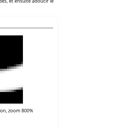
es, et ensuite adoucir le
tion, zoom 800%