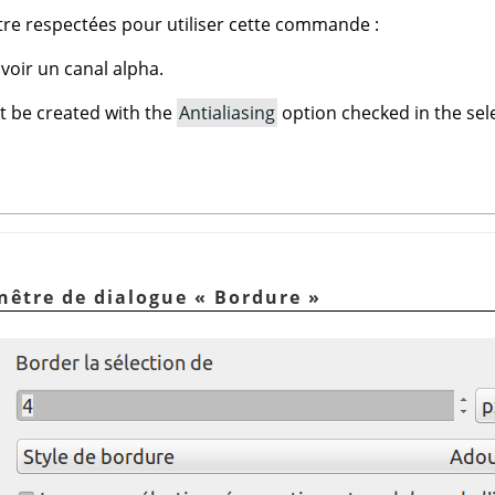
tre respectées pour utiliser cette commande :
oir un canal alpha.
t be created with the
Antialiasing
option checked in the sele
enêtre de dialogue
«
Bordure
»