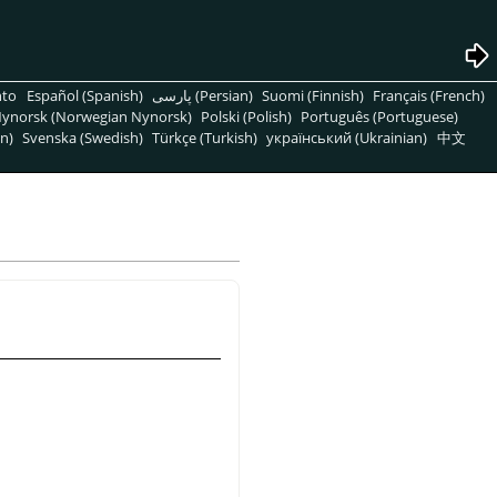
nto
Español (Spanish)
پارسی (Persian)
Suomi (Finnish)
Français (French)
ynorsk (Norwegian Nynorsk)
Polski (Polish)
Português (Portuguese)
n)
Svenska (Swedish)
Türkçe (Turkish)
український (Ukrainian)
中文