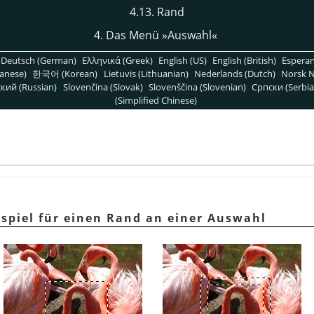
4.13. Rand
4. Das Menü »Auswahl«
Deutsch (German)
Ελληνικά (Greek)
English (US)
English (British)
Espera
anese)
한국어 (Korean)
Lietuvis (Lithuanian)
Nederlands (Dutch)
Norsk N
кий (Russian)
Slovenčina (Slovak)
Slovenščina (Slovenian)
Српски (Serbia
(Simplified Chinese)
ispiel für einen Rand an einer Auswahl