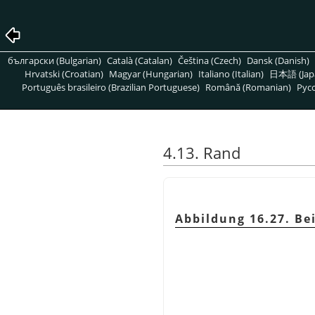
български (Bulgarian)
Català (Catalan)
Čeština (Czech)
Dansk (Danish)
Hrvatski (Croatian)
Magyar (Hungarian)
Italiano (Italian)
日本語 (Jap
Português brasileiro (Brazilian Portuguese)
Română (Romanian)
Pусс
4.13. Rand
Abbildung 16.27. Be