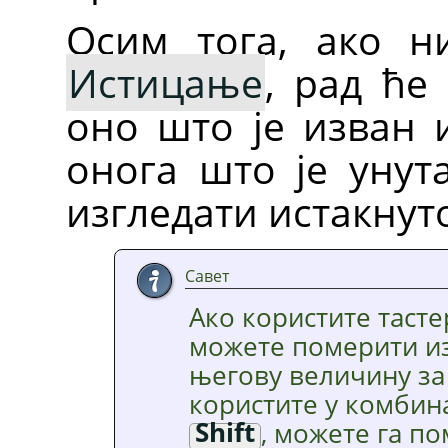
Осим тога, ако н
Истицање
, рад ће
оно што је изван 
онога што је унут
изгледати истакнут
Савет
Ако користите таст
можете померити и
његову величину за 
користите у комбин
Shift
, можете га по