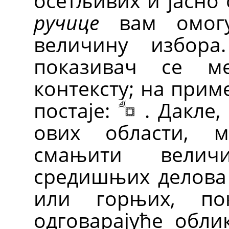
осетљивих и јасно 
ручице
вам омогу
величину избора
показивач се 
контексту; на прим
постаје:
. Дакле
ових области, 
смањити велич
средишњих делова 
или горњих, п
одговарајуће обли