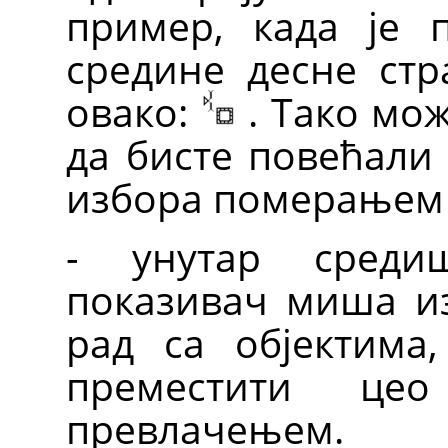
пример, када је 
средине десне стр
овако:
. Тако мо
да бисте повећали
избора померањем 
- унутар среди
показивач миша из
рад са објектима,
преместити це
превлачењем.