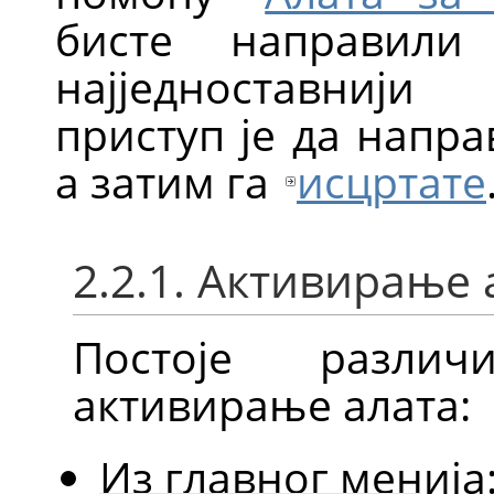
бисте направили 
најједноставнији
приступ је да напр
а затим га
исцртате
2.2.1. Активирање 
Постоје разли
активирање алата:
Из главног менија