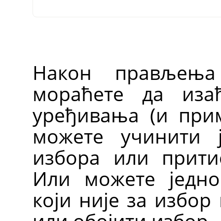
Након прављењ
мораћете да иза
уређивања (и прим
можете учинити 
избора или прит
Или можете једно
који није за избор
или обојити избор.