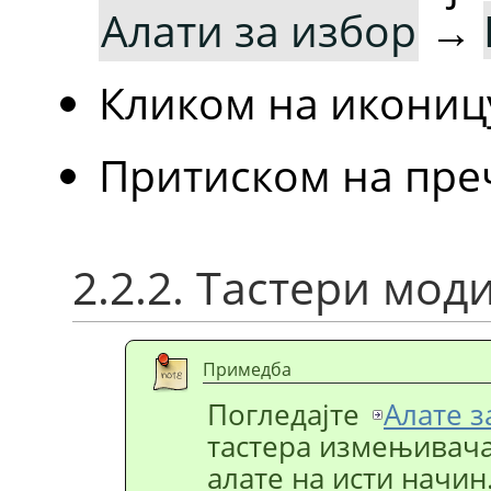
Алати за избор
→
Кликом на икониц
Притиском на пре
2.2.2. Тастери мо
Примедба
Погледајте
Алате з
тастера измењивача 
алате на исти начи