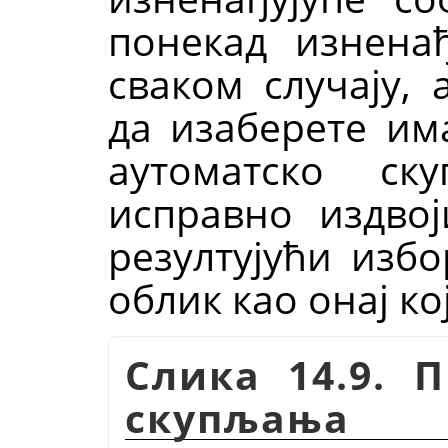
понекад изненађ
сваком случају, 
да изаберете им
аутоматско с
исправно издвој
резултујући изб
облик као онај ко
Слика 14.9. 
скупљања