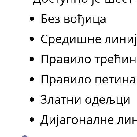
Без вођица
Средишне линиј
Правило трећин
Правило петина
Златни одељци
Дијагоналне ли