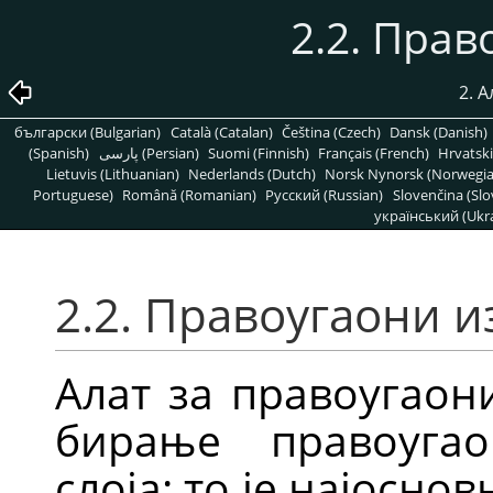
2.2. Пра
2. 
български (Bulgarian)
Català (Catalan)
Čeština (Czech)
Dansk (Danish)
(Spanish)
پارسی (Persian)
Suomi (Finnish)
Français (French)
Hrvatski
Lietuvis (Lithuanian)
Nederlands (Dutch)
Norsk Nynorsk (Norwegi
Portuguese)
Română (Romanian)
Pусский (Russian)
Slovenčina (Slo
український (Ukra
2.2. Правоугаони и
Алат за правоугаон
бирање правоугао
слоја: то је најоснов