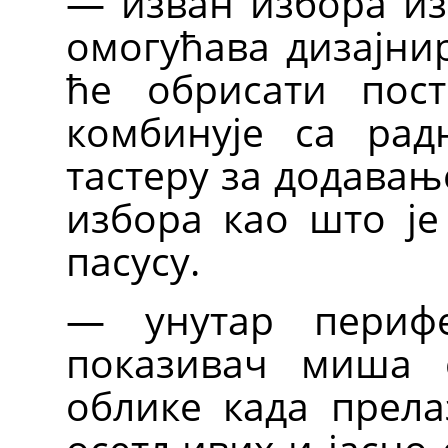
— изван избора изг
омогућава дизајни
ће обрисати пос
комбинује са рад
тастеру за додавањ
избора као што је
пасусу.
— унутар перифе
показивач миша 
облике када прела