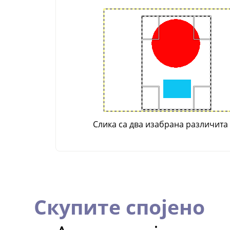
Слика са два изабрана различита
Скупите спојено