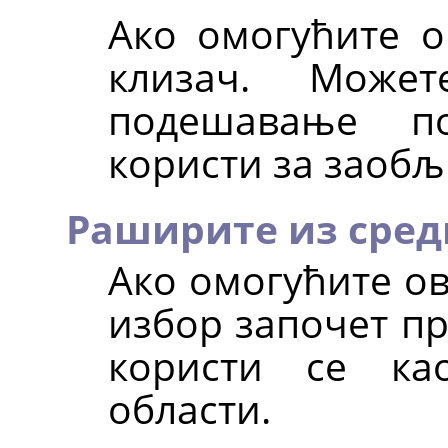
Ако омогућите ов
клизач. Може
подешавање по
користи за заобљ
Раширите из сре
Ако омогућите ову
избор започет п
користи се ка
области.