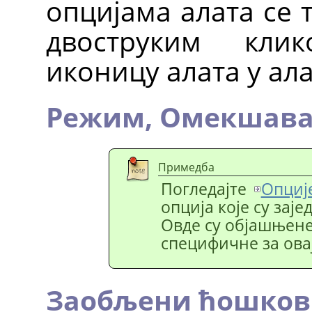
опцијама алата се 
двоструким кли
иконицу алата у ал
Режим,
Омекшава
Примедба
Погледајте
Опције
опција које су зај
Овде су објашњене 
специфичне за овај
Заобљени ћошко