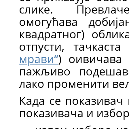
слике. Превла
омогућава добија
квадратног) облик
отпусти, тачкаста
мрави
“
) оивичава 
пажљиво подешав
лако променити вел
Када се показивач 
показивача и избор