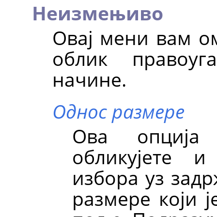
Неизмењиво
Овај мени вам о
облик правоуг
начине.
Однос размере
Ова опција
обликујете и
избора уз зад
размере који ј