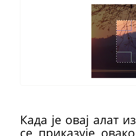
Када је овај алат 
се приказује овак