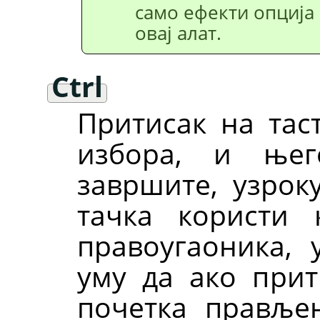
само ефекти опција 
овај алат.
Ctrl
Притисак на та
избора, и ње
завршите, узрок
тачка користи 
правоугаоника, 
уму да ако при
почетка прављењ