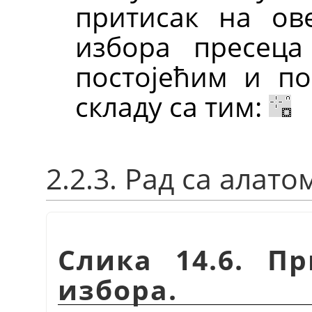
притисак на ов
избора пресеца
постојећим и п
складу са тим:
2.2.3. Рад са алато
Слика 14.6. П
избора.