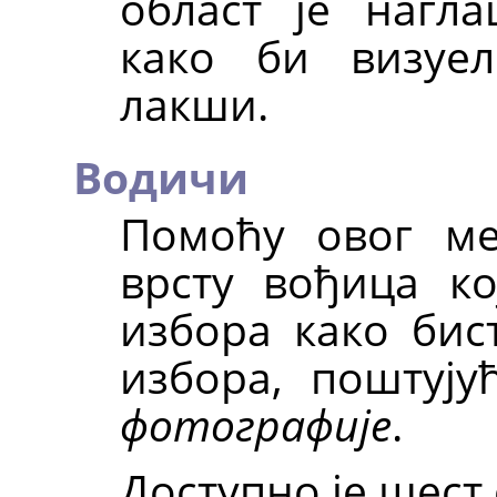
област је нагл
како би визуе
лакши.
Водичи
Помоћу овог ме
врсту вођица ко
избора како би
избора, поштуј
фотографије
.
Доступно је шест 