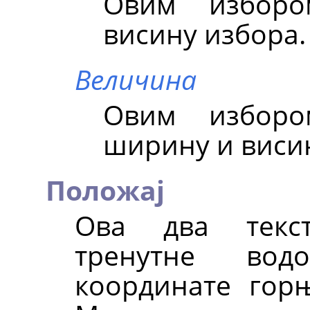
Овим изборо
висину избора.
Величина
Овим изборо
ширину и виси
Положај
Ова два текс
тренутне вод
координате горњ