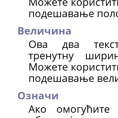
Можете користит
подешавање поло
Величина
Ова два текс
тренутну шири
Можете користит
подешавање вели
Означи
Ако омогућите 