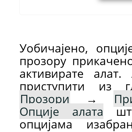
Уобичајено, опциј
прозору прикачен
активирате алат.
приступити из г
Прозори
→
Пр
Опције алата
што
опцијама изабра