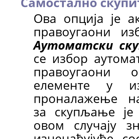
Самостално скупи
Ова опција је а
правоугаони из
Аутоматски ску
се избор аутома
правоугаони о
елементе у из
проналажење на
за скупљање је 
овом случају з
изненађујуће со