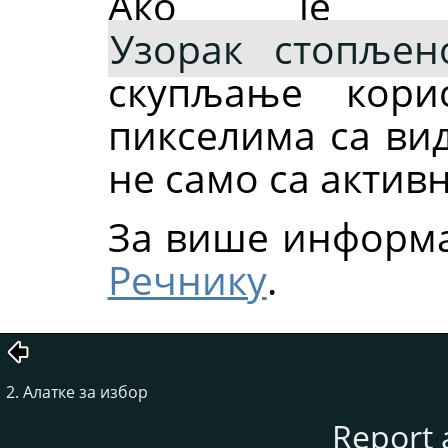
Ако је та
Узорак стопљен
скупљање кори
пикселима са вид
не само са активн
За више информа
Речнику
.
2. Алатке за избор
Report 