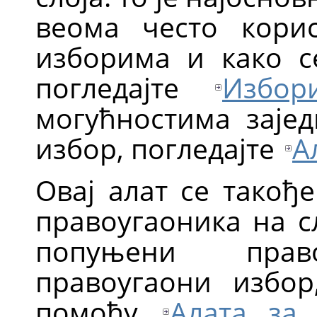
веома често кори
изборима и како с
погледајте
Избор
могућностима зајед
избор, погледајте
А
Овај алат се такођ
правоугаоника на с
попуњени право
правоугаони избор
помоћу
Алата за