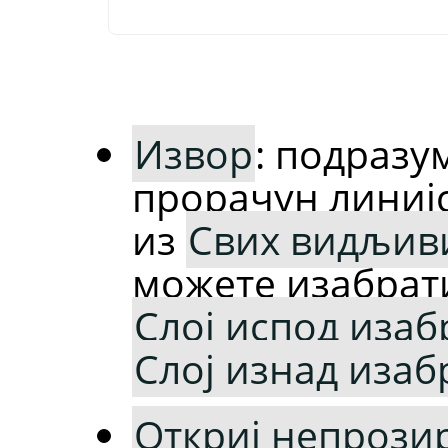
Извор
: подразу
прорачун линијс
из
Свих видљиви
можете изабра
Слој испод изаб
Слој изнад изаб
Откриј непрозир