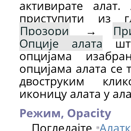
активирате алат.
приступити из г
Прозори
→
Пр
Опције алата
што
опцијама изабра
опцијама алата се 
двоструким кли
иконицу алата у ал
Режим,
Opacity
Погледајте
Алатк