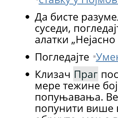
Да бисте разуме
суседи, погледа
алатки „Нејасно
Погледајте
Уме
Клизач
Праг
пос
мере тежине бој
попуњавања. Ве
попунити више 