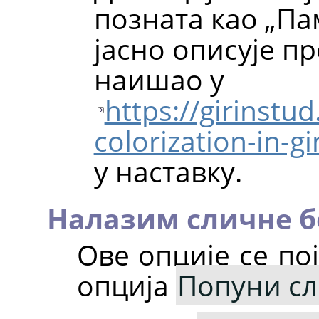
позната као „Па
јасно описује пр
наишао у
https://girinstu
colorization-in-g
у наставку.
Налазим сличне б
Ове опције се по
опција
Попуни сл