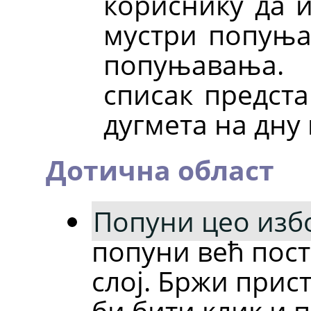
кориснику да и
мустри попуња
попуњавања.
списак предст
дугмета на дну
Дотична област
Попуни цео изб
попуни већ пост
слој. Бржи прист
би бити клик и 