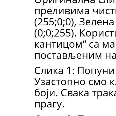
преливима чисти
(255;0;0), Зелена
(0;0;255). Кори
кантицом“ са ма
постављеним на
Слика 1: Попуни
Узастопно смо к
боји. Свака тра
прагу.