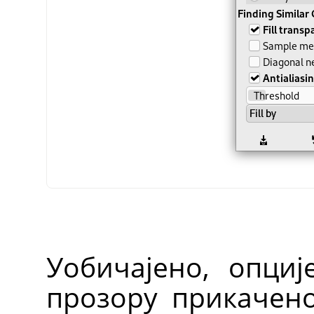
Уобичајено, опциј
прозору прикачен