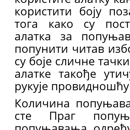
користити боју поз
тога како су пост
алатка за попуња
попунити читав изб
су боје сличне тачки
алатке такође ути
рукује провидношћу
Количина попуњава
сте Праг попуњ
попуњавања одређу