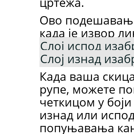
цртежа.
Ово подешавање
када је извор л
Слој испод изаб
Слој изнад изаб
Када ваша скица
рупе, можете по
четкицом у боји
изнад или испо
попуњавања кан