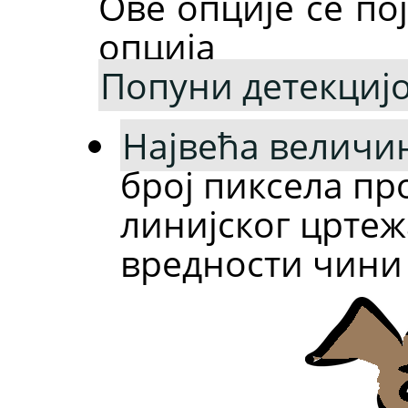
Ове опције се по
опција
Попуни детекцијо
Највећа величи
број пиксела п
линијског црте
вредности чини