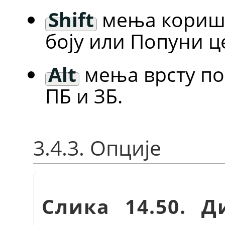
Shift
мења кориш
боју или Попуни це
Alt
мења врсту по
ПБ и ЗБ.
3.4.3. Опције
Слика 14.50. Д