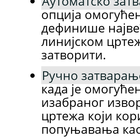
Аутоматско зат
опција омогуће
дефинише највећ
линијском цртеж
затворити.
Ручно затварањ
када је омогуће
изабраног извор
цртежа који кор
попуњавања као