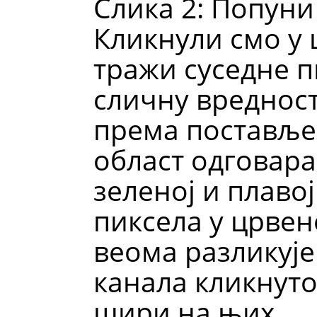
Слика 2: Попуни
Кликнули смо у 
тражи суседне п
сличну вредност
према поставље
област одговара
зеленој и плавој
пиксела у црвено
веома разликује
канала кликнутог
шири на њих.