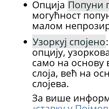
Опција
Попуни 
могућност попу
малом непрози
Узоркуј спојено
опцију, узорков
само на основу 
слоја, већ на о
слојева.
За више информа
ставку у Појмо