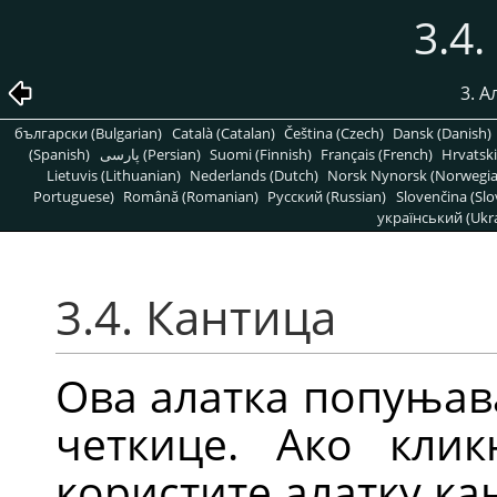
3.4
3. А
български (Bulgarian)
Català (Catalan)
Čeština (Czech)
Dansk (Danish)
(Spanish)
پارسی (Persian)
Suomi (Finnish)
Français (French)
Hrvatski
Lietuvis (Lithuanian)
Nederlands (Dutch)
Norsk Nynorsk (Norwegi
Portuguese)
Română (Romanian)
Pусский (Russian)
Slovenčina (Slo
український (Ukra
3.4. Кантица
Ова алатка попуњав
четкице. Ако кли
користите алатку ка