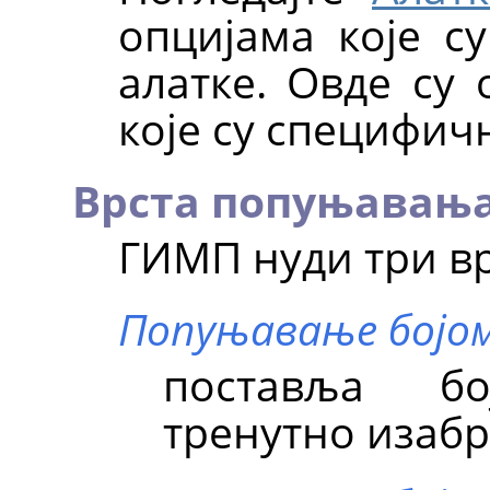
опцијама које су
алатке. Овде су
које су специфичн
Врста попуњавањ
ГИМП
нуди три в
Попуњавање бојо
поставља б
тренутно изабр