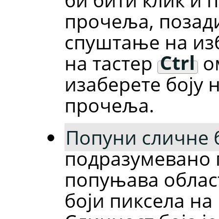
прочеља, позад
спуштање на изб
на тастер
Ctrl
о
изаберете боју н
прочеља.
Попуни сличне 
подразумевано 
попуњава област
боји пиксела на 