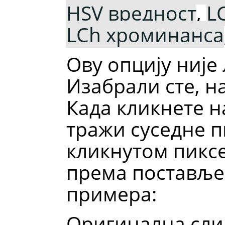
HSV вредност
,
L
LCh хроминанса
Ову опцију није
Изабрали сте, н
Када кликнете на
тражи суседне п
кликнутом пикс
према поставље
примера:
Оригинална слик