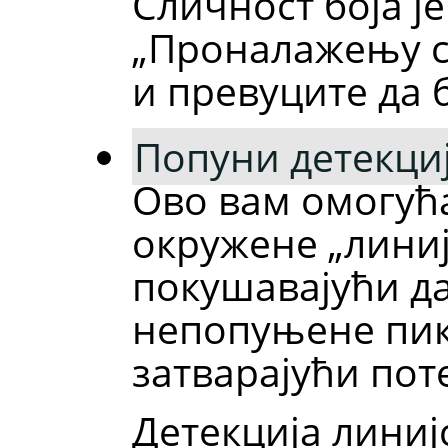
Сличност боја ј
„Проналажењу с
и превуците да 
Попуни детекци
Ово вам омогућ
окружене „лини
покушавајући да
непопуњене пик
затварајући пот
Детекција линиј