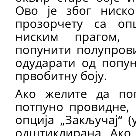
Ово је због ниск
прозорчету са оп
ниским прагом, 
попунити полупрови
одударати од попун
првобитну боју.
Ако желите да поп
потпуно провидне, 
опција
„
Закључај
“
(у
одштиклирана. Ако 