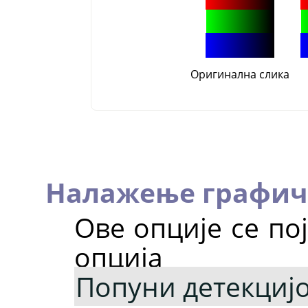
Оригинална слика
Налажење графич
Ове опције се по
опција
Попуни детекцијо