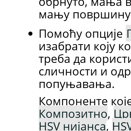
обрнуто, мања 
мању површину
Помоћу опције
изабрати коју 
треба да корист
сличности и од
попуњавања.
Компоненте које
Композитно
,
Цр
HSV нијанса
,
HSV