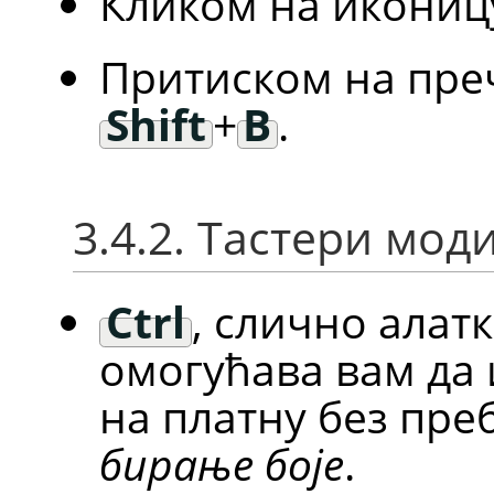
Кликом на икониц
Притиском на пре
Shift
+
B
.
3.4.2. Тастери мо
Ctrl
, слично алат
омогућава вам да 
на платну без пр
бирање боје
.