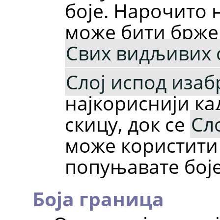
боје. Нарочито 
може бити брже
Свих видљивих 
Слој испод изаб
најкориснији ка
скицу, док се
Сл
може користити 
попуњавате боје
Боја граница