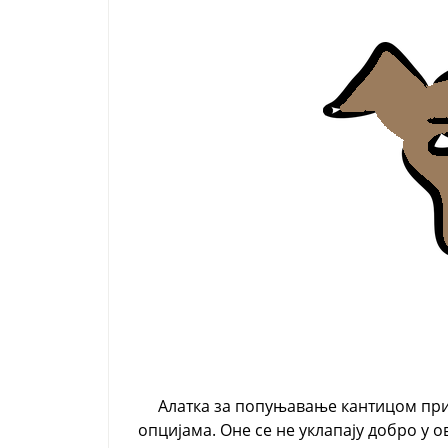
Алатка за попуњавање кантицом пр
опцијама. Оне се не уклапају добро у о