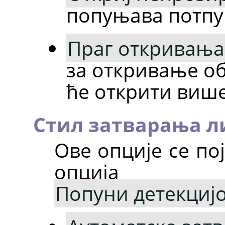
попуњава потпу
Праг откривања
за откривање об
ће открити више
Стил затварања л
Ове опције се по
опција
Попуни детекцијо