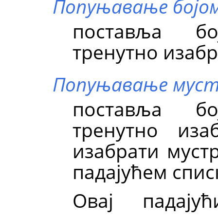
Попуњавање бојом
поставља б
тренутно изабр
Попуњавање мус
поставља б
тренутно иза
изабрати мустр
падајућем спис
Овај падају