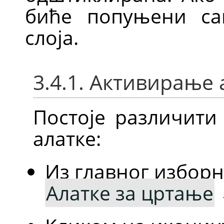
биће попуњени са
слоја.
3.4.1. Активирање 
Постоје различити
алатке:
Из главног избор
Алатке за цртање