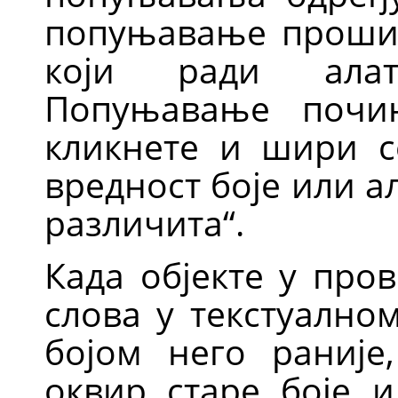
попуњавање прошир
који ради а
Попуњавање почи
кликнете и шири с
вредност боје или а
различита
“
.
Када објекте у про
слова у текстуално
бојом него раније
оквир старе боје и