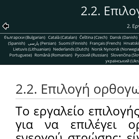
2.2. Επιλ
2. Ε
български (Bulgarian)
Català (Catalan)
Čeština (Czech)
Dansk (Danish)
(Spanish)
پارسی (Persian)
Suomi (Finnish)
Français (French)
Hrvatski
Lietuvis (Lithuanian)
Nederlands (Dutch)
Norsk Nynorsk (Norwegi
Portuguese)
Română (Romanian)
Pусский (Russian)
Slovenčina (Slo
український (Ukra
2.2. Επιλογή ορθογ
Το εργαλείο επιλογή
για να επιλέγει ο
ενεργού στρώσης: εί