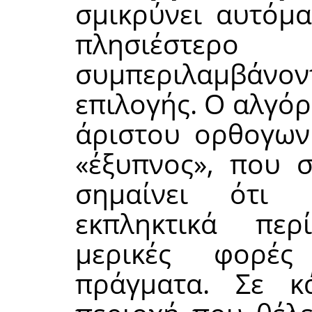
σμικρύνει αυτόμα
πλησιέστερο
συμπεριλαμβάνο
επιλογής. Ο αλγόρ
άριστου ορθογωνί
«
έξυπνος
»
, που 
σημαίνει ότι 
εκπληκτικά πε
μερικές φορές
πράγματα. Σε κ