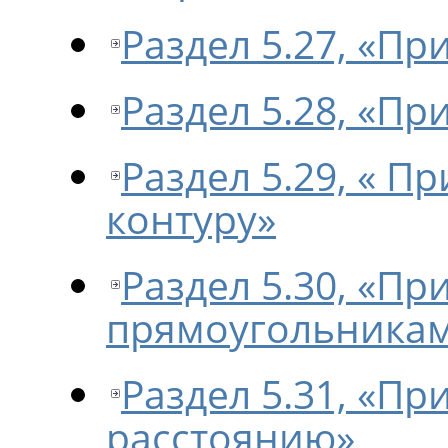
Раздел 5.27, «Пр
Раздел 5.28, «Пр
Раздел 5.29, « П
контуру»
Раздел 5.30, «П
прямоугольника
Раздел 5.31, «Пр
расстоянию»