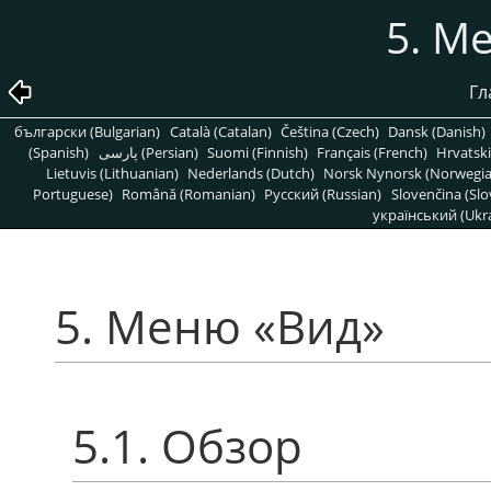
5. М
Гл
български (Bulgarian)
Català (Catalan)
Čeština (Czech)
Dansk (Danish)
(Spanish)
پارسی (Persian)
Suomi (Finnish)
Français (French)
Hrvatski
Lietuvis (Lithuanian)
Nederlands (Dutch)
Norsk Nynorsk (Norwegi
Portuguese)
Română (Romanian)
Pусский (Russian)
Slovenčina (Slo
український (Ukra
5. Меню
«
Вид
»
5.1. Обзор