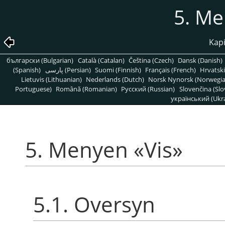
5. Me
Kapi
български (Bulgarian)
Català (Catalan)
Čeština (Czech)
Dansk (Danish)
(Spanish)
پارسی (Persian)
Suomi (Finnish)
Français (French)
Hrvatski
Lietuvis (Lithuanian)
Nederlands (Dutch)
Norsk Nynorsk (Norwegi
Portuguese)
Română (Romanian)
Pусский (Russian)
Slovenčina (Slo
український (Ukra
5. Menyen «Vis»
5.1. Oversyn