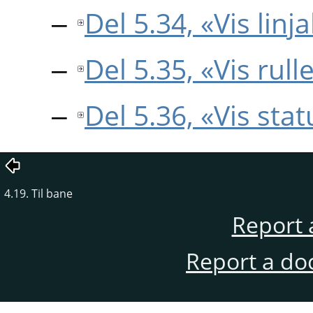
Del 5.34, «Vis linja
Del 5.35, «Vis rulle
Del 5.36, «Vis stat
4.19. Til bane
Report 
Report a do