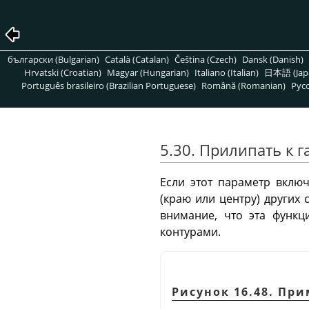
български (Bulgarian)
Català (Catalan)
Čeština (Czech)
Dansk (Danish)
Hrvatski (Croatian)
Magyar (Hungarian)
Italiano (Italian)
日本語 (Jap
Português brasileiro (Brazilian Portuguese)
Română (Romanian)
Pусс
5.30. Прилипать к
Если этот параметр вклю
(краю или центру) других 
внимание, что эта функц
контурами.
Рисунок 16.48. Пр