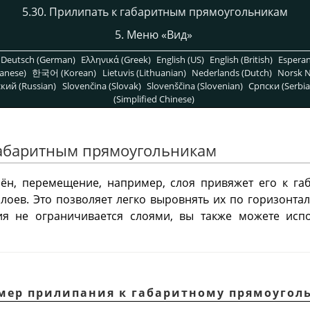
5.30. Прилипать к габаритным прямоугольникам
5. Меню
«
Вид
»
Deutsch (German)
Ελληνικά (Greek)
English (US)
English (British)
Espera
anese)
한국어 (Korean)
Lietuvis (Lithuanian)
Nederlands (Dutch)
Norsk N
кий (Russian)
Slovenčina (Slovak)
Slovenščina (Slovenian)
Српски (Serbia
(Simplified Chinese)
 габаритным прямоугольникам
чён, перемещение, например, слоя привяжет его к га
слоев. Это позволяет легко выровнять их по горизонта
ия не ограничивается слоями, вы также можете испо
имер прилипания к габаритному прямоугол