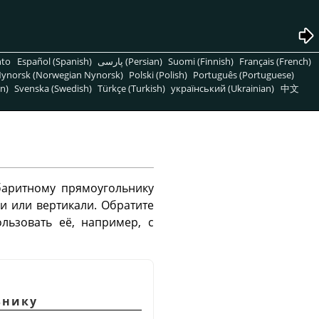
nto
Español (Spanish)
پارسی (Persian)
Suomi (Finnish)
Français (French)
ynorsk (Norwegian Nynorsk)
Polski (Polish)
Português (Portuguese)
n)
Svenska (Swedish)
Türkçe (Turkish)
український (Ukrainian)
中文
баритному прямоугольнику
ли или вертикали. Обратите
льзовать её, например, с
ьнику