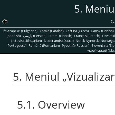
5. Meniu
Ca
български (Bulgarian)
Català (Catalan)
Čeština (Czech)
Dansk (Danish)
(Spanish)
پارسی (Persian)
Suomi (Finnish)
Français (French)
Hrvatski
Lietuvis (Lithuanian)
Nederlands (Dutch)
Norsk Nynorsk (Norwegi
Portuguese)
Română (Romanian)
Pусский (Russian)
Slovenčina (Slo
український (Ukra
5. Meniul
„
Vizualiza
5.1. Overview