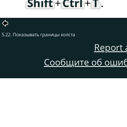
Shift
+
Ctrl
+
T
.
5.22. Показывать границы холста
Report 
Сообщите об ошиб