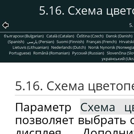
5.16. Схема цве
5
български (Bulgarian)
Català (Catalan)
Čeština (Czech)
Dansk (Danish)
(Spanish)
پارسی (Persian)
Suomi (Finnish)
Français (French)
Hrvatski
Lietuvis (Lithuanian)
Nederlands (Dutch)
Norsk Nynorsk (Norwegi
Portuguese)
Română (Romanian)
Pусский (Russian)
Slovenčina (Slo
український (Ukra
5.16. Схема цвето
Параметр
Схема ц
позволяет выбрать 
дисплея. Дополн