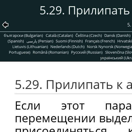
5.29. Прилипать
5
български (Bulgarian)
Català (Catalan)
Čeština (Czech)
Dansk (Danish)
(Spanish)
پارسی (Persian)
Suomi (Finnish)
Français (French)
Hrvatski
Lietuvis (Lithuanian)
Nederlands (Dutch)
Norsk Nynorsk (Norwegi
Portuguese)
Română (Romanian)
Pусский (Russian)
Slovenčina (Slo
український (Ukra
5.29.
Прилипать к 
Если этот пара
перемещении выделе
присоединяться