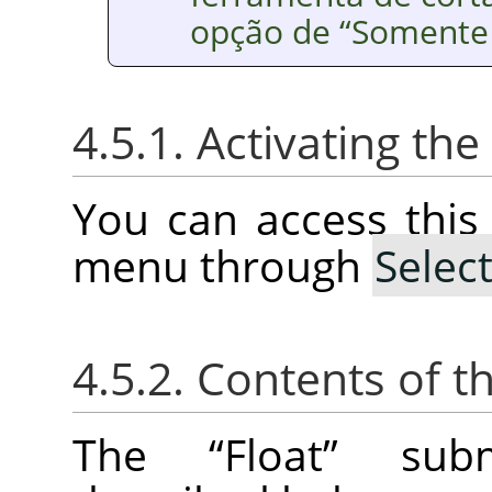
opção de
“
Somente
4.5.1. Activating t
You can access thi
menu through
Selec
4.5.2. Contents of t
The
“
Float
”
subm