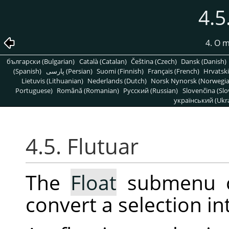
4.5
4. O 
български (Bulgarian)
Català (Catalan)
Čeština (Czech)
Dansk (Danish)
(Spanish)
پارسی (Persian)
Suomi (Finnish)
Français (French)
Hrvatski
Lietuvis (Lithuanian)
Nederlands (Dutch)
Norsk Nynorsk (Norwegi
Portuguese)
Română (Romanian)
Pусский (Russian)
Slovenčina (Slo
український (Ukra
4.5. Flutuar
The
Float
submenu c
convert a selection in