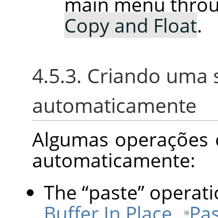
main menu thro
Copy and Float
.
4.5.3. Criando uma 
automaticamente
Algumas operações c
automaticamente:
The
“
paste
”
operat
Buffer In Place
,
Pas