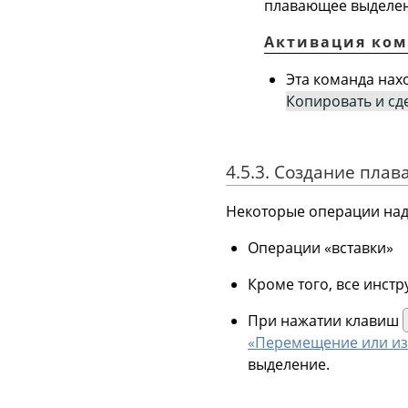
плавающее выделен
Активация ко
Эта команда нах
Копировать и с
4.5.3. Создание пла
Некоторые операции над
Операции
«
вставки
»
Кроме того, все инст
При нажатии клавиш
«Перемещение или из
выделение.