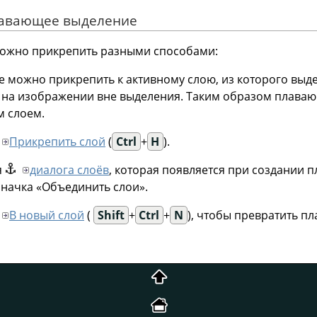
плавающее выделение
ожно прикрепить разными способами:
можно прикрепить к активному слою, из которого выде
е на изображении вне выделения. Таким образом плава
м слоем.
Прикрепить слой
(
Ctrl
+
H
).
я
диалога слоёв
, которая появляется при создании 
значка «Объединить слои».
В новый слой
(
Shift
+
Ctrl
+
N
), чтобы превратить п