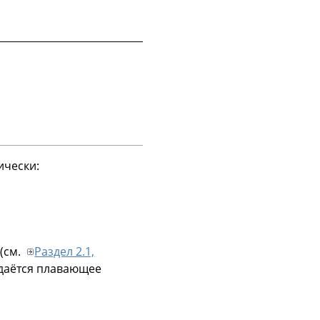
ически:
(см.
Раздел 2.1,
здаётся плавающее