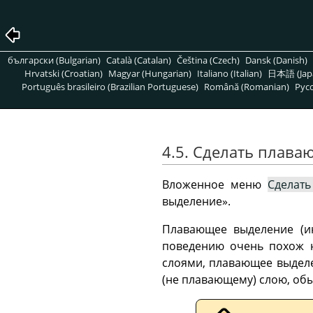
български (Bulgarian)
Català (Catalan)
Čeština (Czech)
Dansk (Danish)
Hrvatski (Croatian)
Magyar (Hungarian)
Italiano (Italian)
日本語 (Jap
Português brasileiro (Brazilian Portuguese)
Română (Romanian)
Pусс
4.5. Сделать плав
Вложенное меню
Сделат
выделение
»
.
Плавающее выделение (
поведению очень похож н
слоями, плавающее выде
(не плавающему) слою, обы