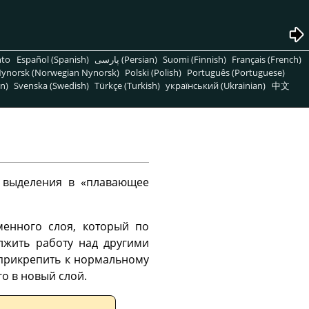
nto
Español (Spanish)
پارسی (Persian)
Suomi (Finnish)
Français (French)
ynorsk (Norwegian Nynorsk)
Polski (Polish)
Português (Portuguese)
n)
Svenska (Swedish)
Türkçe (Turkish)
український (Ukrainian)
中文
я выделения в
«
плавающее
еменного слоя, который по
лжить работу над другими
 прикрепить к нормальному
о в новый слой.