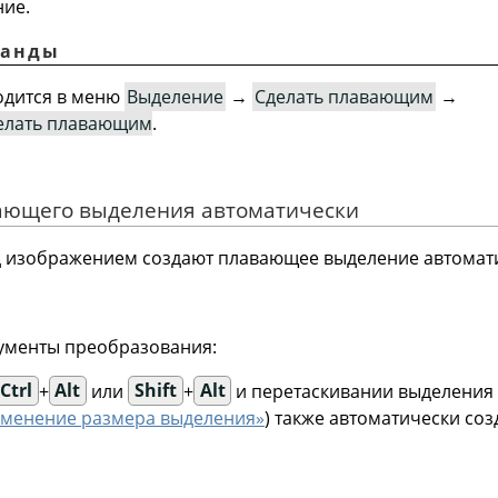
ие.
манды
одится в меню
Выделение
→
Сделать плавающим
→
делать плавающим
.
вающего выделения автоматически
 изображением создают плавающее выделение автомат
рументы преобразования:
Ctrl
+
Alt
или
Shift
+
Alt
и перетаскивании выделения 
менение размера выделения»
) также автоматически со