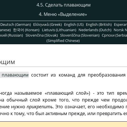
4.5. Сделать плавающим
4. Меню
«
Выделение
»
Deutsch (German)
Ελληνικά (Greek)
English (US)
English (British)
Espera
anese)
한국어 (Korean)
Lietuvis (Lithuanian)
Nederlands (Dutch)
Norsk N
кий (Russian)
Slovenčina (Slovak)
Slovenščina (Slovenian)
Српски (Serbia
(Simplified Chinese)
ающим
ь плавающим
состоит из команд для преобразовани
иногда называемое
«
плавающий слой
»
) - это тип вр
а обычный слой кроме того, что прежде чем продо
ление нужно
прикрепить
. Это означает, его необходимо
чно к тому, что был активным прежде, или превратить ег