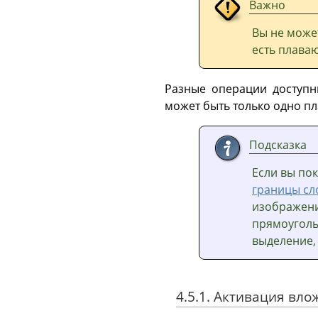
Важно
Вы не може
есть плава
Разные операции доступн
может быть только одно п
Подсказка
Если вы по
границы сл
изображени
прямоуголь
выделение,
4.5.1. Активация вл