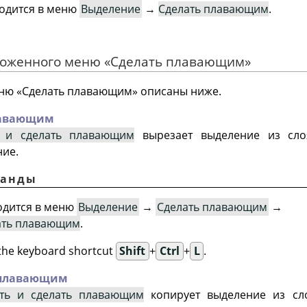
одится в меню
Выделение
→
Сделать плавающим
.
вложенного меню
«
Сделать плавающим
»
еню
«
Сделать плавающим
»
описаны ниже.
лавающим
ь и сделать плавающим
вырезает выделение из сло
ие.
манды
одится в меню
Выделение
→
Сделать плавающим
→
лать плавающим
.
 the keyboard shortcut
Shift
+
Ctrl
+
L
.
 плавающим
ть и сделать плавающим
копирует выделение из сл