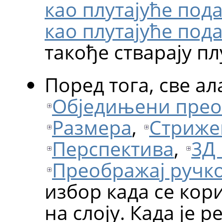
као плутајуће пода
као плутајуће пода
такође стварају пл
Поред тога, све ал
Обједињени прео
Размера
,
Стриж
Перспектива
,
3Д
Преображај ручк
избор када се кор
на слоју. Када је 