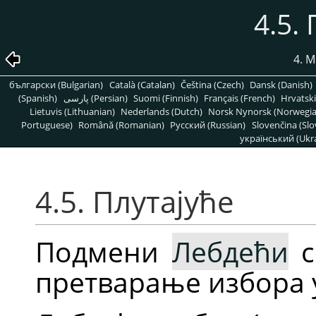
4.5.
4. 
български (Bulgarian)
Català (Catalan)
Čeština (Czech)
Dansk (Danish)
(Spanish)
پارسی (Persian)
Suomi (Finnish)
Français (French)
Hrvatski
Lietuvis (Lithuanian)
Nederlands (Dutch)
Norsk Nynorsk (Norwegi
Portuguese)
Română (Romanian)
Pусский (Russian)
Slovenčina (Slo
український (Ukra
4.5. Плутајуће
Подмени
Лебдећи
с
претварање избора