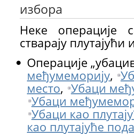
избора
Неке операције с
стварају плутајући 
Операције
„
убаци
међумеморију
,
Уб
место
,
Убаци међ
Убаци међумемори
Убаци као плутај
као плутајуће под