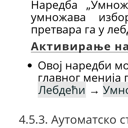
Наредба
„
Умнож
умножава избо
претвара га у ле
Активирање н
Овој наредби м
главног менија
Лебдећи
→
Умн
4.5.3. Аутоматско 