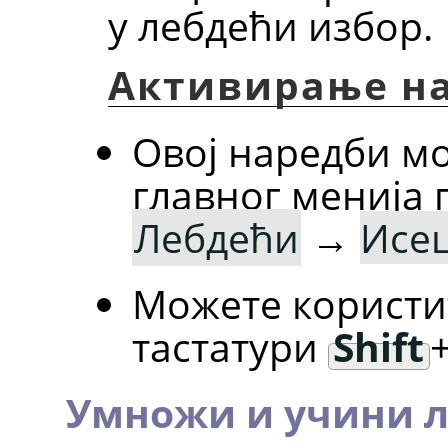
у лебдећи избор.
Активирање н
Овој наредби м
главног менија
Лебдећи
→
Исец
Можете користи
тастатури
Shift
Умножи и учини 