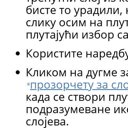
бисте то урадили,
слику осим на плут
плутајући избор с
Користите наредб
Кликом на дугме 
прозорчету за сл
када се створи плу
подразумеване ик
слојева.