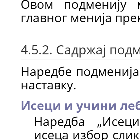
Овом подменију 
главног менија пр
4.5.2. Садржај под
Наредбе подмениј
наставку.
Исеци и учини л
Наредба
„
Исец
исеца избор слик