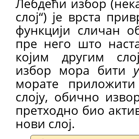
Лебдећи избор (нек
слој
“
) је врста прив
функцији сличан о
пре него што наст
којим другим сло
избор мора бити
морате приложити
слоју, обично изво
претходно био актив
нови слој.