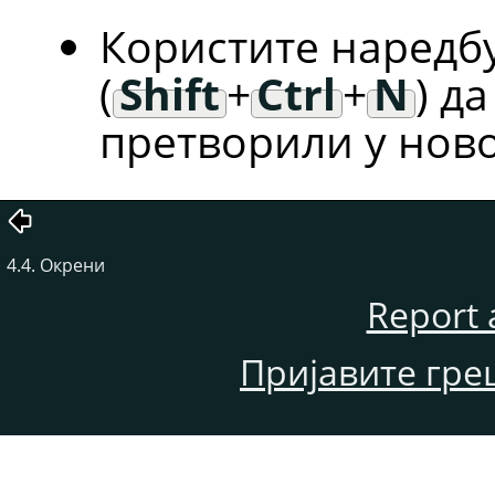
Користите наредб
(
Shift
+
Ctrl
+
N
) д
претворили у ново
4.4. Окрени
Report 
Пријавите гре