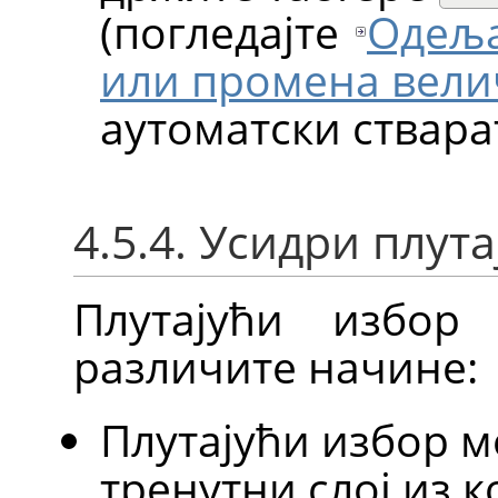
(погледајте
Одеља
или промена вели
аутоматски ствара
4.5.4. Усидри плут
Плутајући избор
различите начине:
Плутајући избор м
тренутни слој из к