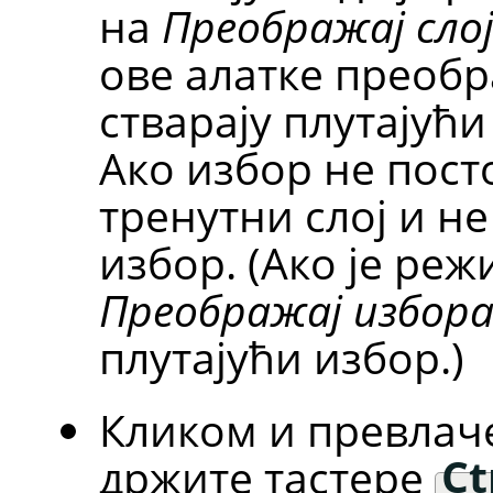
на
Преображај сло
ове алатке преобр
стварају плутајући
Ако избор не пост
тренутни слој и не
избор. (Ако је ре
Преображај избор
плутајући избор.)
Кликом и превлач
држите тастере
Ct