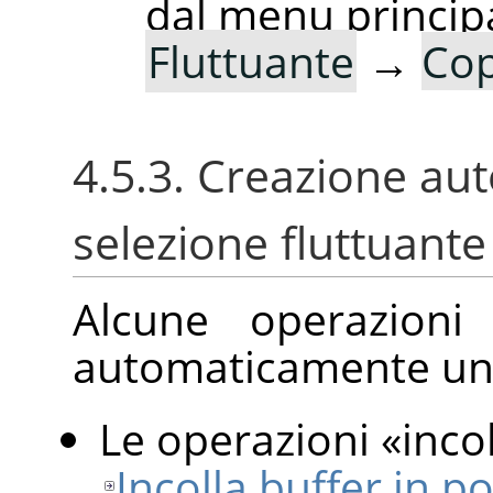
dal menu princip
Fluttuante
→
Cop
4.5.3. Creazione au
selezione fluttuante
Alcune operazioni
automaticamente una
Le operazioni
«
inco
Incolla buffer in p