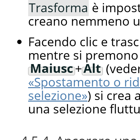
Trasforma
è impos
creano nemmeno un
Facendo clic e tras
mentre si premono 
Maiusc
+
Alt
(vede
«Spostamento o ri
selezione»
) si cre
una selezione flutt