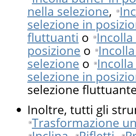
nella selezione
,
Inc
selezione in posizi
fluttuanti
o
Incolla
posizione
o
Incolla
selezione
o
Incolla
selezione in posizi
selezione fluttuante
Inoltre, tutti gli st
Trasformazione uni
Inclina
,
Rifletti
,
P