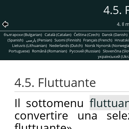
4.5. 
4. Il
български (Bulgarian)
Català (Catalan)
Čeština (Czech)
Dansk (Danish)
(Spanish)
پارسی (Persian)
Suomi (Finnish)
Français (French)
Hrvatski
Lietuvis (Lithuanian)
Nederlands (Dutch)
Norsk Nynorsk (Norwegi
Portuguese)
Română (Romanian)
Pусский (Russian)
Slovenčina (Slo
український (Ukra
4.5. Fluttuante
Il sottomenu
fluttua
convertire una se
fluttuante
»
.