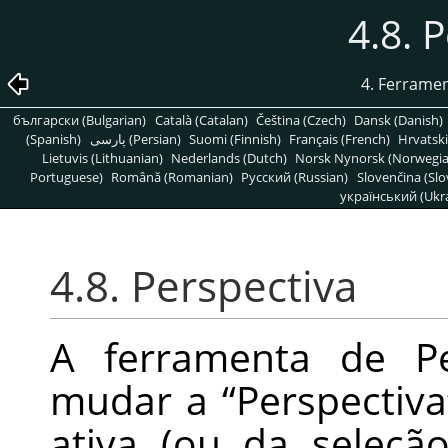
4.8. 
4. Ferrame
български (Bulgarian)
Català (Catalan)
Čeština (Czech)
Dansk (Danish)
(Spanish)
پارسی (Persian)
Suomi (Finnish)
Français (French)
Hrvatski
Lietuvis (Lithuanian)
Nederlands (Dutch)
Norsk Nynorsk (Norwegi
Portuguese)
Română (Romanian)
Pусский (Russian)
Slovenčina (Slo
український (Ukra
4.8. Perspectiva
A ferramenta de Pe
mudar a
“
Perspectiva
ativa (ou da seleção