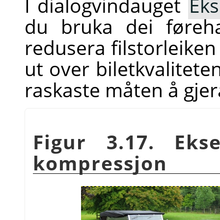
I dialogvindauget
Eks
du bruka dei føreh
redusera filstorleike
ut over biletkvalitete
raskaste måten å gjer
Figur 3.17. Ek
kompressjon