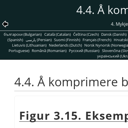
4.4. Å ko
4. Mykj
български (Bulgarian)
Català (Catalan)
Čeština (Czech)
Dansk (Danish)
(Spanish)
پارسی (Persian)
Suomi (Finnish)
Français (French)
Hrvatski
Lietuvis (Lithuanian)
Nederlands (Dutch)
Norsk Nynorsk (Norwegi
Portuguese)
Română (Romanian)
Pусский (Russian)
Slovenčina (Slo
український (Ukra
4.4. Å komprimere b
Figur 3.15. Eksemp