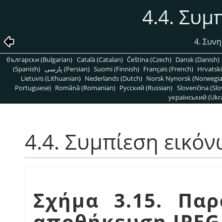
4.4. Συμ
4. Συνη
български (Bulgarian)
Català (Catalan)
Čeština (Czech)
Dansk (Danish)
(Spanish)
پارسی (Persian)
Suomi (Finnish)
Français (French)
Hrvatski
Lietuvis (Lithuanian)
Nederlands (Dutch)
Norsk Nynorsk (Norwegi
Portuguese)
Română (Romanian)
Pусский (Russian)
Slovenčina (Slo
український (Ukra
4.4. Συμπίεση εικό
Σχήμα 3.15. Παρ
αποθήκευση JPEG