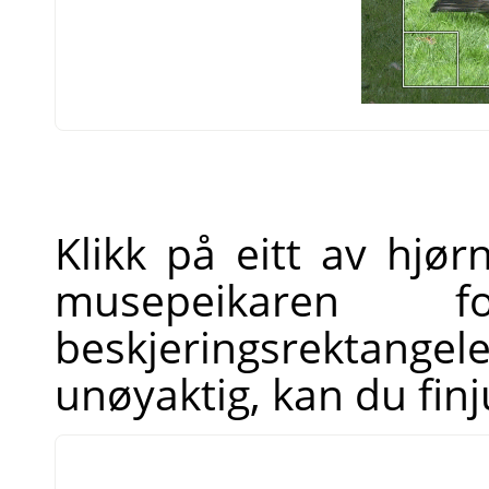
Klikk på eitt av hjø
musepeikare
beskjeringsrektangel
unøyaktig, kan du finj