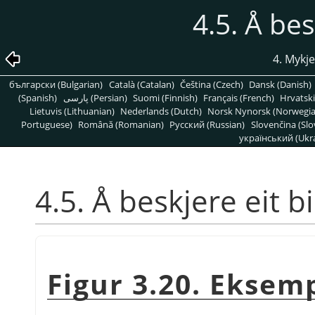
4.5. Å bes
4. Mykj
български (Bulgarian)
Català (Catalan)
Čeština (Czech)
Dansk (Danish)
(Spanish)
پارسی (Persian)
Suomi (Finnish)
Français (French)
Hrvatski
Lietuvis (Lithuanian)
Nederlands (Dutch)
Norsk Nynorsk (Norwegi
Portuguese)
Română (Romanian)
Pусский (Russian)
Slovenčina (Slo
український (Ukra
4.5. Å beskjere eit bi
Figur 3.20. Eksem