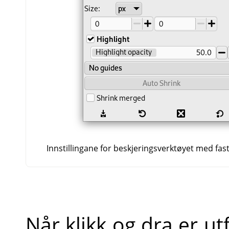
Innstillingane for beskjeringsverktøyet med fas
Når klikk og dra er ut