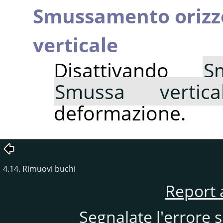
Smussamento orizz
verticale
Disattivando
S
Smussa vertica
deformazione.
4.14. Rimuovi buchi
Report 
Segnalate l'errore 