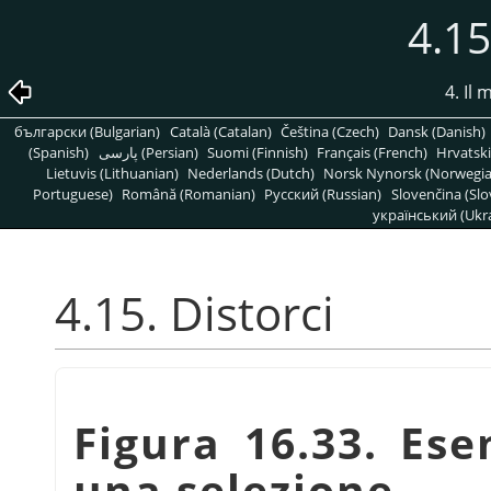
4.15
4. Il
български (Bulgarian)
Català (Catalan)
Čeština (Czech)
Dansk (Danish)
(Spanish)
پارسی (Persian)
Suomi (Finnish)
Français (French)
Hrvatski
Lietuvis (Lithuanian)
Nederlands (Dutch)
Norsk Nynorsk (Norwegi
Portuguese)
Română (Romanian)
Pусский (Russian)
Slovenčina (Slo
український (Ukra
4.15. Distorci
Figura 16.33. Es
una selezione