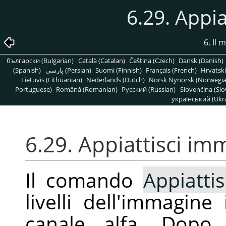
6.29. Appi
6. Il
български (Bulgarian)
Català (Catalan)
Čeština (Czech)
Dansk (Danish)
(Spanish)
پارسی (Persian)
Suomi (Finnish)
Français (French)
Hrvatski
Lietuvis (Lithuanian)
Nederlands (Dutch)
Norsk Nynorsk (Norwegi
Portuguese)
Română (Romanian)
Pусский (Russian)
Slovenčina (Slo
український (Ukra
6.29. Appiattisci im
Il comando
Appiatti
livelli dell'immagine
canale alfa. Dopo l