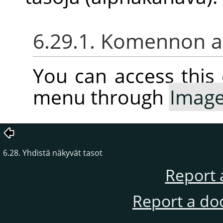
6.29.1. Komennon ak
You can access thi
menu through
Imag
6.28. Yhdistä näkyvät tasot
Report 
Report a do