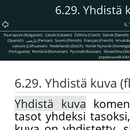
6.29. Yhdistä 
6.
български (Bulgarian)
Català (Catalan)
Čeština (Czech)
Dansk (Danish)
(Spanish)
پارسی (Persian)
Suomi (Finnish)
Français (French)
Hrvatski
Lietuvis (Lithuanian)
Nederlands (Dutch)
Norsk Nynorsk (Norwegi
Portuguese)
Română (Romanian)
Pусский (Russian)
Slovenčina (Slo
український (Ukra
6.29. Yhdistä kuva (
Yhdistä kuva
koment
tasot yhdeksi tasoks
kuva on yhdistetty, 