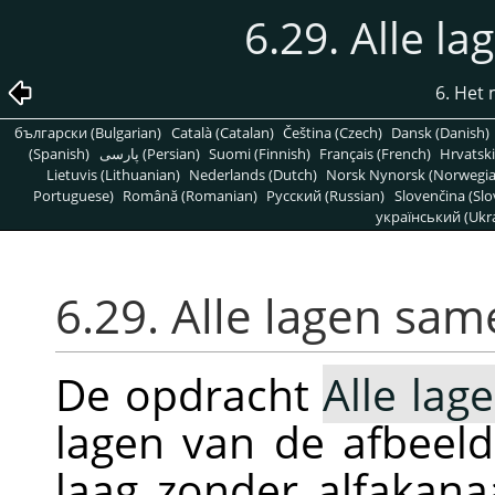
6.29. Alle 
6. Het
български (Bulgarian)
Català (Catalan)
Čeština (Czech)
Dansk (Danish)
(Spanish)
پارسی (Persian)
Suomi (Finnish)
Français (French)
Hrvatski
Lietuvis (Lithuanian)
Nederlands (Dutch)
Norsk Nynorsk (Norwegi
Portuguese)
Română (Romanian)
Pусский (Russian)
Slovenčina (Slo
український (Ukra
6.29. Alle lagen sa
De opdracht
Alle la
lagen van de afbeel
laag zonder alfakana