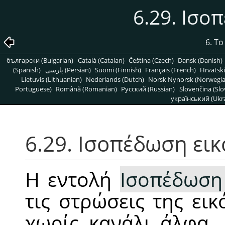
6.29. Ισο
6. Τ
български (Bulgarian)
Català (Catalan)
Čeština (Czech)
Dansk (Danish)
(Spanish)
پارسی (Persian)
Suomi (Finnish)
Français (French)
Hrvatski
Lietuvis (Lithuanian)
Nederlands (Dutch)
Norsk Nynorsk (Norwegi
Portuguese)
Română (Romanian)
Pусский (Russian)
Slovenčina (Slo
український (Ukra
6.29. Ισοπέδωση ει
Η εντολή
Ισοπέδωση
τις στρώσεις της ει
χωρίς κανάλι άλφα.