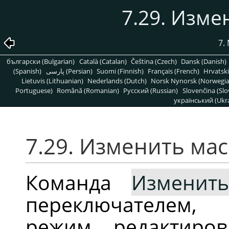
7.29. Изме
7.
български (Bulgarian)
Català (Catalan)
Čeština (Czech)
Dansk (Danish)
(Spanish)
پارسی (Persian)
Suomi (Finnish)
Français (French)
Hrvatski
Lietuvis (Lithuanian)
Nederlands (Dutch)
Norsk Nynorsk (Norwegi
Portuguese)
Română (Romanian)
Pусский (Russian)
Slovenčina (Slo
український (Ukra
7.29. Изменить мас
Команда
Изменит
переключателем,
режим редактиро