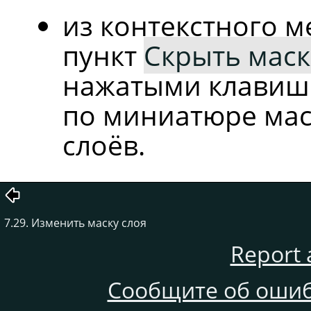
из контекстного 
пункт
Скрыть маск
нажатыми клави
по миниатюре мас
слоёв.
7.29. Изменить маску слоя
Report 
Сообщите об ошиб