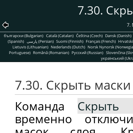
7.30. Скр
7.
български (Bulgarian)
Català (Catalan)
Čeština (Czech)
Dansk (Danish)
(Spanish)
پارسی (Persian)
Suomi (Finnish)
Français (French)
Hrvatski
Lietuvis (Lithuanian)
Nederlands (Dutch)
Norsk Nynorsk (Norwegi
Portuguese)
Română (Romanian)
Pусский (Russian)
Slovenčina (Slo
український (Ukra
7.30. Скрыть маски
Команда
Скрыть 
временно отключ
масок слоя. Кр