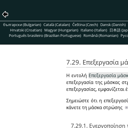
български (Bulgarian)
Català (Catalan)
Čeština (Czech)
Dansk (Danish)
Hrvatski (Croatian)
Magyar (Hungarian)
Italiano (Italian)
日本語 (Jap
Português brasileiro (Brazilian Portuguese)
Română (Romanian)
Pусс
7.29. Επεξεργασία μ
Η εντολή
Επεξεργασία μάσ
επεξεργασία της μάσκας στ
επεξεργασίας, εμφανίζεται
Σημειώστε ότι η επεξεργασ
κάνετε τη μάσκα στρώσης
7.29.1. Ενεργοποίηση 