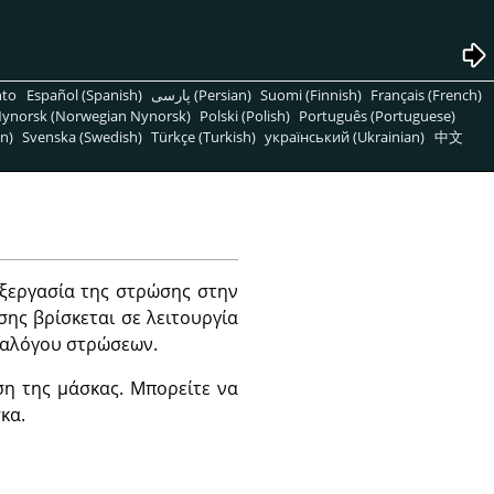
nto
Español (Spanish)
پارسی (Persian)
Suomi (Finnish)
Français (French)
ynorsk (Norwegian Nynorsk)
Polski (Polish)
Português (Portuguese)
n)
Svenska (Swedish)
Türkçe (Turkish)
український (Ukrainian)
中文
εξεργασία της στρώσης στην
ης βρίσκεται σε λειτουργία
διαλόγου στρώσεων.
ση της μάσκας. Μπορείτε να
κα.