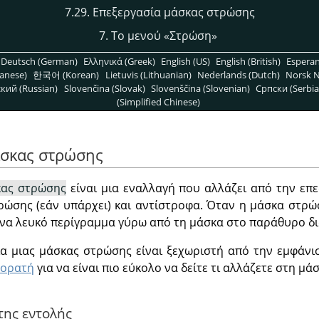
7.29. Επεξεργασία μάσκας στρώσης
7. Το μενού
«
Στρώση
»
Deutsch (German)
Ελληνικά (Greek)
English (US)
English (British)
Espera
anese)
한국어 (Korean)
Lietuvis (Lithuanian)
Nederlands (Dutch)
Norsk N
кий (Russian)
Slovenčina (Slovak)
Slovenščina (Slovenian)
Српски (Serbia
(Simplified Chinese)
άσκας στρώσης
κας στρώσης
είναι μια εναλλαγή που αλλάζει από την επ
ρώσης (εάν υπάρχει) και αντίστροφα. Όταν η μάσκα στρώσ
 ένα λευκό περίγραμμα γύρω από τη μάσκα στο παράθυρο 
ία μιας μάσκας στρώσης είναι ξεχωριστή από την εμφάνι
ορατή
για να είναι πιο εύκολο να δείτε τι αλλάζετε στη μάσ
της εντολής