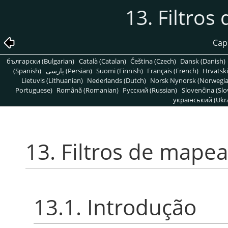
13. Filtro
Capí
български (Bulgarian)
Català (Catalan)
Čeština (Czech)
Dansk (Danish)
(Spanish)
پارسی (Persian)
Suomi (Finnish)
Français (French)
Hrvatski
Lietuvis (Lithuanian)
Nederlands (Dutch)
Norsk Nynorsk (Norwegi
Portuguese)
Română (Romanian)
Pусский (Russian)
Slovenčina (Slo
український (Ukra
13. Filtros de map
13.1. Introdução