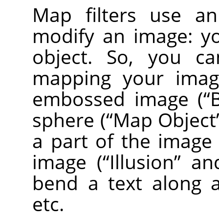
Map filters use 
modify an image: y
object. So, you ca
mapping your image
embossed image (
“
sphere (
“
Map Object
a part of the image
image (
“
Illusion
”
an
bend a text along a
etc.