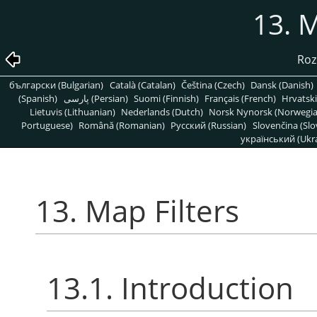
13. M
Rozd
български (Bulgarian)
Català (Catalan)
Čeština (Czech)
Dansk (Danish)
(Spanish)
پارسی (Persian)
Suomi (Finnish)
Français (French)
Hrvatski
Lietuvis (Lithuanian)
Nederlands (Dutch)
Norsk Nynorsk (Norwegi
Portuguese)
Română (Romanian)
Pусский (Russian)
Slovenčina (Slo
український (Ukra
13. Map Filters
13.1. Introduction