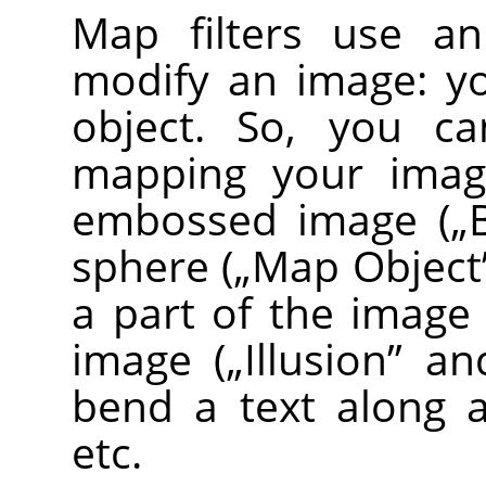
Map filters use 
modify an image: y
object. So, you ca
mapping your image
embossed image (
„
sphere (
„
Map Object
a part of the image
image (
„
Illusion
”
an
bend a text along a
etc.