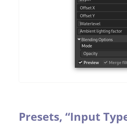
Presets,
“
Input Typ