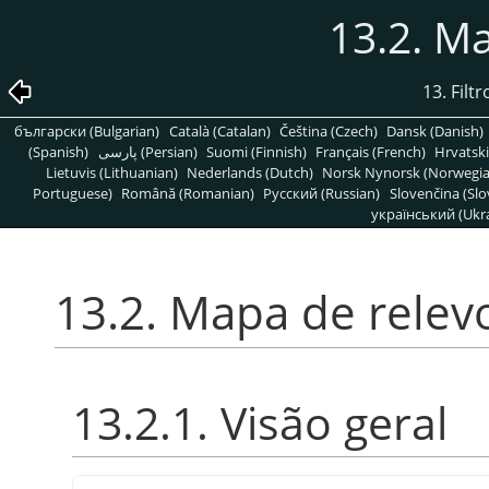
13.2. M
13. Fil
български (Bulgarian)
Català (Catalan)
Čeština (Czech)
Dansk (Danish)
(Spanish)
پارسی (Persian)
Suomi (Finnish)
Français (French)
Hrvatski
Lietuvis (Lithuanian)
Nederlands (Dutch)
Norsk Nynorsk (Norwegi
Portuguese)
Română (Romanian)
Pусский (Russian)
Slovenčina (Slo
український (Ukra
13.2. Mapa de relev
13.2.1. Visão geral