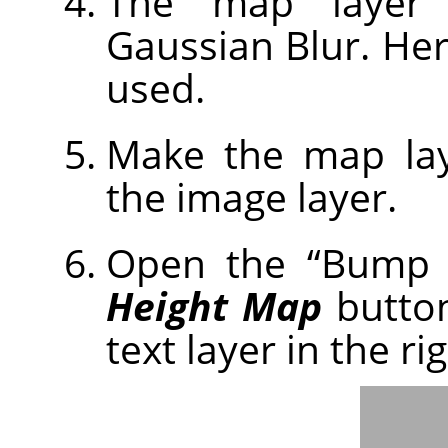
The map layer 
Gaussian Blur. Here
used.
Make the map laye
the image layer.
Open the
“
Bump
Height Map
button
text layer in the ri