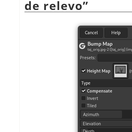
de relevo
”