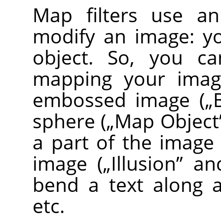
Map filters use 
modify an image: y
object. So, you ca
mapping your image
embossed image (
„
sphere (
„
Map Object
a part of the image
image (
„
Illusion
”
an
bend a text along a
etc.