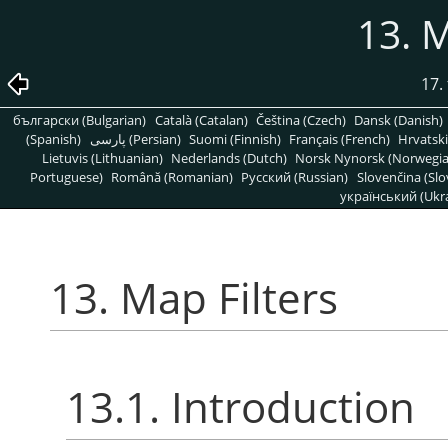
13. M
17. 
български (Bulgarian)
Català (Catalan)
Čeština (Czech)
Dansk (Danish)
(Spanish)
پارسی (Persian)
Suomi (Finnish)
Français (French)
Hrvatski
Lietuvis (Lithuanian)
Nederlands (Dutch)
Norsk Nynorsk (Norwegi
Portuguese)
Română (Romanian)
Pусский (Russian)
Slovenčina (Slo
український (Ukra
13. Map Filters
13.1. Introduction