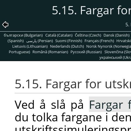
5.15. Fargar fo
5.
български (Bulgarian)
Català (Catalan)
Čeština (Czech)
Dansk (Danish)
(Spanish)
پارسی (Persian)
Suomi (Finnish)
Français (French)
Hrvatski
Lietuvis (Lithuanian)
Nederlands (Dutch)
Norsk Nynorsk (Norwegi
Portuguese)
Română (Romanian)
Pусский (Russian)
Slovenčina (Slo
український (Ukra
5.15. Fargar for utsk
Ved å slå på
Fargar 
du tolka fargane i den
utskriftssimuleringsp