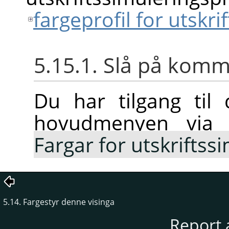
fargeprofil for utskri
5.15.1. Slå på ko
Du har tilgang ti
hovudmenyen vi
Fargar for utskriftss
5.14. Fargestyr denne visinga
Report 