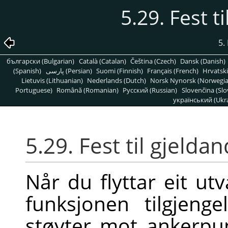
5.29. Fest t
5.
български (Bulgarian)
Català (Catalan)
Čeština (Czech)
Dansk (Danish)
(Spanish)
پارسی (Persian)
Suomi (Finnish)
Français (French)
Hrvatski
Lietuvis (Lithuanian)
Nederlands (Dutch)
Norsk Nynorsk (Norwegi
Portuguese)
Română (Romanian)
Pусский (Russian)
Slovenčina (Slo
український (Ukra
5.29.
Fest til gjelda
Når du flyttar eit ut
funksjonen tilgjeng
støyter mot ankerpu