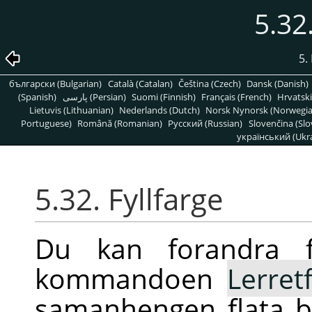
5.32
5.
български (Bulgarian)
Català (Catalan)
Čeština (Czech)
Dansk (Danish)
(Spanish)
پارسی (Persian)
Suomi (Finnish)
Français (French)
Hrvatski
Lietuvis (Lithuanian)
Nederlands (Dutch)
Norsk Nynorsk (Norwegi
Portuguese)
Română (Romanian)
Pусский (Russian)
Slovenčina (Slo
український (Ukra
5.32. Fyllfarge
Du kan forandra f
kommandoen
Lerret
samanhengen flata b