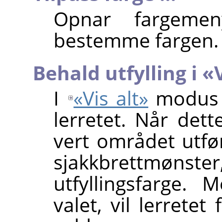
Opnar fargeme
bestemme fargen.
Behald utfylling i 
I
«Vis alt»
modus k
lerretet. Når dett
vert området utfør
sjakkbrettmønster,
utfyllingsfarge.
valet, vil lerretet