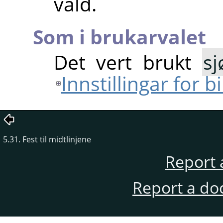
vald.
Som i brukarvalet
Det vert brukt
sj
Innstillingar for 
5.31. Fest til midtlinjene
Report 
Report a do